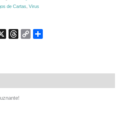
os de Cartas
,
Virus
p
ook
senger
elegram
X
Threads
Copy
Compartir
Link
luznante!