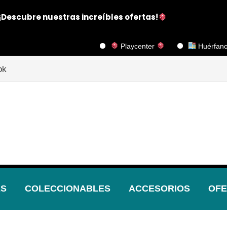
¡Descubre nuestras increíbles ofertas!
Playcenter
Huérfanos 1117, P
ok
ES
COLECCIONABLES
ACCESORIOS
OFE