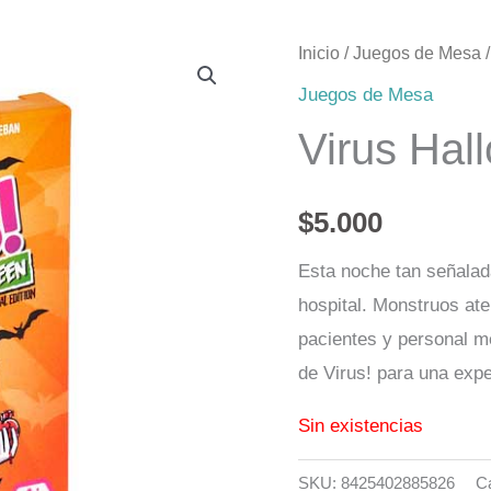
Inicio
/
Juegos de Mesa
/
Juegos de Mesa
Virus Hal
$
5.000
Esta noche tan señalada
hospital. Monstruos ate
pacientes y personal mé
de Virus! para una exp
Sin existencias
SKU:
8425402885826
C