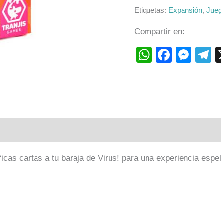
Etiquetas:
Expansión
,
Jueg
Compartir en:
WhatsAp
Faceb
Mes
T
ones (0)
ficas cartas a tu baraja de Virus! para una experiencia espe