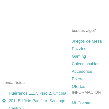
buscas algo?
Juegos de Mesa
El mejor Catálogo de Juegos de
Puzzles
Mesa: Catán, Córtex, Dixit, Exit y
Gaming
muchos más. Visita nuestra tienda
Coleccionables
física y on-line. Envíos en todo
Accesorios
Chile,
rápidos y seguros
.
Poleras
tienda física
Ofertas
INFORMACIÓN
Huérfanos 1117, Piso 2, Oficina
201, Edificio Pacifico. Santiago
Mi Cuenta
Centro