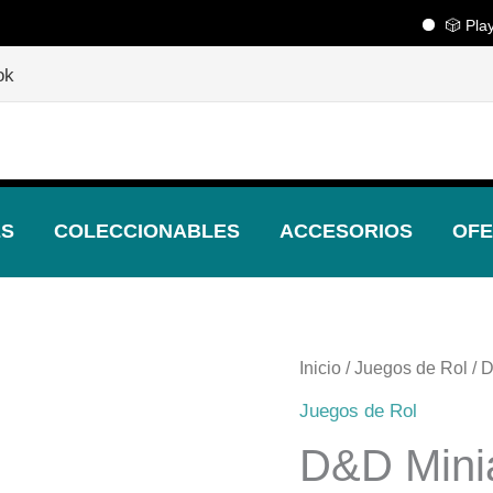
🎲 Playcent
🎲
¡Descubre nuestras increíbles ofertas!
🎲
ok
ES
COLECCIONABLES
ACCESORIOS
OFE
Inicio
/
Juegos de Rol
/ 
Juegos de Rol
D&D Mini