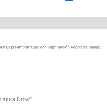
Link
Compartir
 están pre-imprimadas con imprimación Acrylicos Vallejo.
niatura Drow”