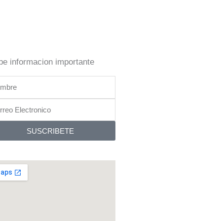
be informacion importante
bre
reo
tronico
SUSCRIBETE