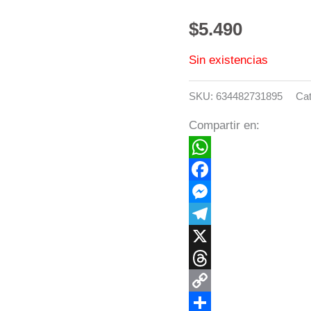
$
5.490
Sin existencias
SKU:
634482731895
Cat
Compartir en:
WhatsApp
Facebook
Messenger
Telegram
X
Threads
Copy