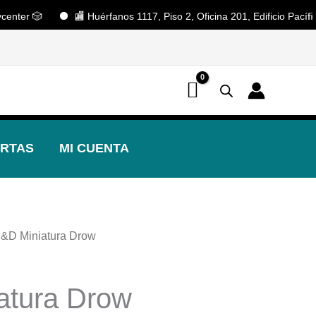
er 🎲
🏬 Huérfanos 1117, Piso 2, Oficina 201, Edificio Pacífico.
📢 ¡OFERTAS! 🔥
RTAS
MI CUENTA
D&D Miniatura Drow
atura Drow