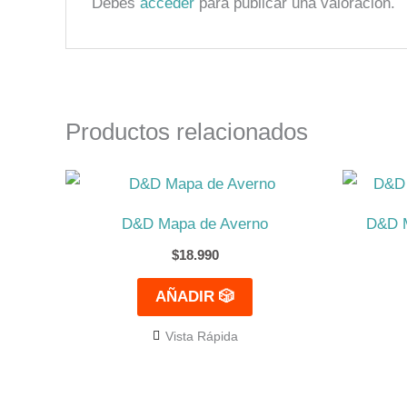
Debes
acceder
para publicar una valoración.
Productos relacionados
D&D Mapa de Averno
D&D M
$
18.990
AÑADIR 🎲
Vista Rápida