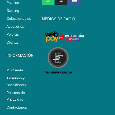
h
n
a
Puzzles
a
s
c
Gaming
t
t
e
s
a
b
MEDIOS DE PAGO
Coleccionables
a
g
o
Accesorios
p
r
o
p
a
k
Poleras
m
Ofertas
INFORMACIÓN
Mi Cuenta
Términos y
condiciones
Politicas de
Privacidad
Contáctanos