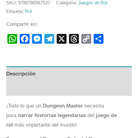
SKU:
9780786967537
Categoría:
Juegos de Rol
Etiqueta:
Rol
Compartir en:
WhatsApp
Facebook
Messenger
Telegram
X
Threads
Copy
Compart
Link
Descripción
Valoraciones (0)
¡Todo lo que un
Dungeon Master
necesita
para
narrar historias legendarias
del
juego de
rol
más importante del mundo!