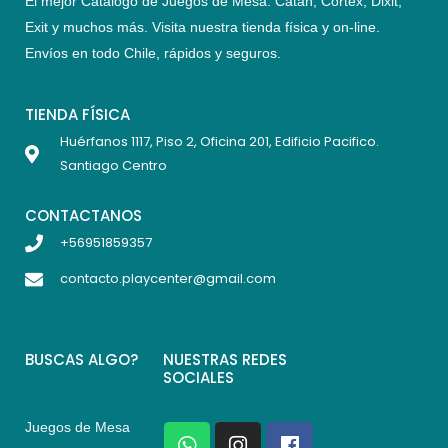
El mejor Catálogo de Juegos de Mesa: Catán, Córtex, Dixit,
Exit y muchos más. Visita nuestra tienda física y on-line.
Envíos en todo Chile,
rápidos y seguros
.
TIENDA FÍSICA
Huérfanos 1117, Piso 2, Oficina 201, Edificio Pacifico.
Santiago Centro
CONTACTANOS
+56951859357
contacto.playcenter@gmail.com
BUSCAS ALGO?
NUESTRAS REDES
SOCIALES
Juegos de Mesa
W
I
F