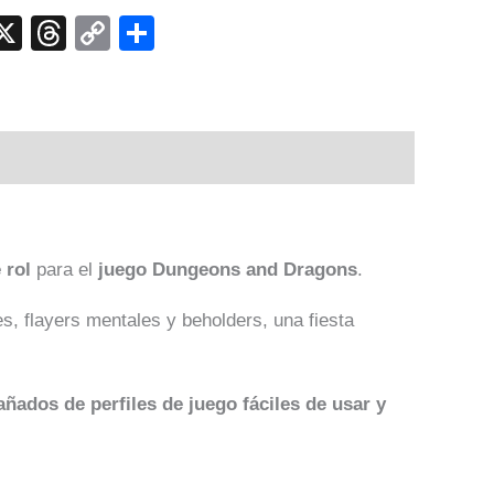
p
ook
senger
elegram
X
Threads
Copy
Compartir
Link
 rol
para el
juego Dungeons and Dragons
.
, flayers mentales y beholders, una fiesta
ados de perfiles de juego fáciles de usar y