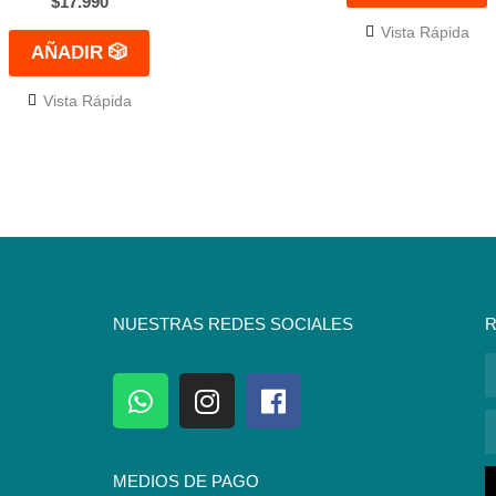
$
17.990
Vista Rápida
AÑADIR 🎲
Vista Rápida
NUESTRAS REDES SOCIALES
R
N
W
I
F
h
n
a
C
a
s
c
E
t
t
e
MEDIOS DE PAGO