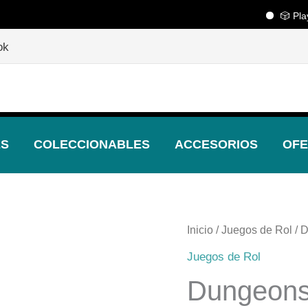
🎲 Playcente
🎲
¡Descubre nuestras increíbles ofertas!
🎲
ok
ES
COLECCIONABLES
ACCESORIOS
OFE
Inicio
/
Juegos de Rol
/ 
Juegos de Rol
Dungeons