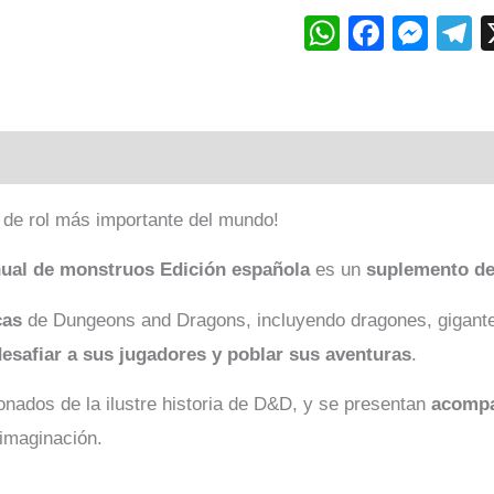
WhatsAp
Faceb
Mes
T
 de rol más importante del mundo!
ual de monstruos Edición española
es un
suplemento de
cas
de Dungeons and Dragons, incluyendo dragones, gigantes
desafiar a sus jugadores y poblar sus aventuras
.
nados de la ilustre historia de D&D, y se presentan
acompañ
 imaginación.