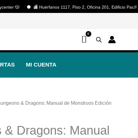
r 🎲
🏬 Huérfanos 1117, Piso 2, Oficina 201, Edificio Pacífico. 
📢 ¡OFERTAS! 🔥
RTAS
MI CUENTA
Dungeons & Dragons: Manual de Monstruos Edición
 & Dragons: Manual