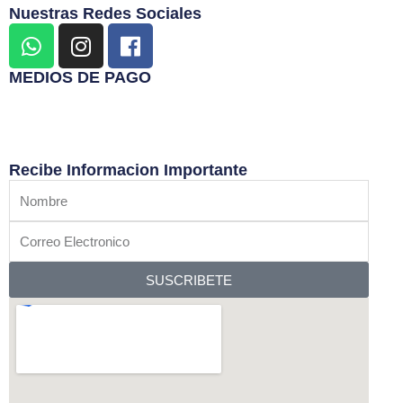
Nuestras Redes Sociales
W
I
F
h
n
a
a
s
c
MEDIOS DE PAGO
t
t
e
s
a
b
a
g
o
p
r
o
Recibe Informacion Importante
p
a
k
Nombre
m
Correo
Electronico
SUSCRIBETE