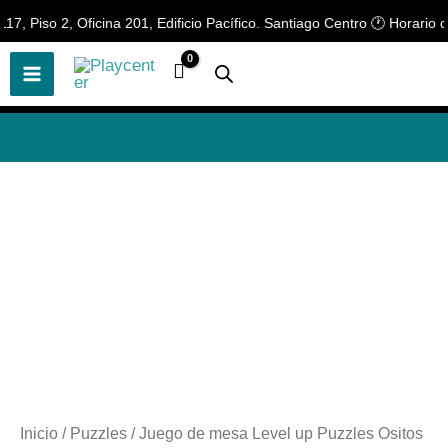
Ir
 Piso 2, Oficina 201, Edificio Pacífico. Santiago Centro 🕐 Horario de
🎲
¡Descubre nuestras increíbles
📢 ¡OFERTAS! 🔥
ofertas!
🎲
al
contenido
Inicio
/
Puzzles
/ Juego de mesa Level up Puzzles Ositos