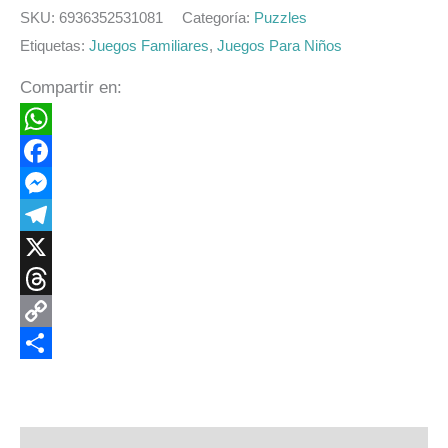
SKU:
6936352531081
Categoría:
Puzzles
Etiquetas:
Juegos Familiares
,
Juegos Para Niños
Compartir en:
WhatsApp
Facebook
Messenger
Telegram
X
Threads
Copy
Link
Compartir