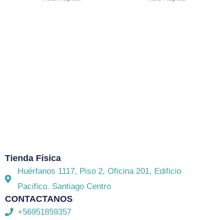
El mejor Catálogo de Juegos de Mesa: Catán,
Córtex, Dixit, Exit y muchos más. Visita nuestra
tienda física y on-line. Envíos en todo Chile,
rápidos
y seguros
.
Tienda Física
Huérfanos 1117, Piso 2, Oficina 201, Edificio
Pacifico. Santiago Centro
CONTACTANOS
+56951859357