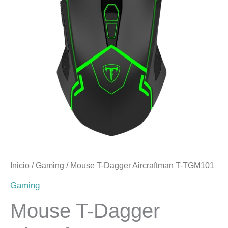
era:
es:
$14.990.
$13.490.
Inicio
/
Gaming
/ Mouse T-Dagger Aircraftman T-TGM101
Gaming
Mouse T-Dagger