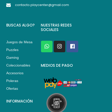
contacto.playcenter@gmail.com
BUSCAS ALGO?
NUESTRAS REDES
SOCIALES
Juegos de Mesa
W
I
F
h
n
a
Puzzles
a
s
c
Gaming
t
t
e
s
a
b
MEDIOS DE PAGO
Coleccionables
a
g
o
Accesorios
p
r
o
p
a
k
Poleras
m
Ofertas
INFORMACIÓN