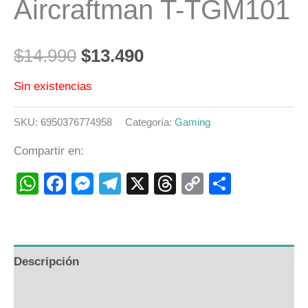
Aircraftman T-TGM101
$
14.990
$
13.490
Sin existencias
SKU:
6950376774958
Categoría:
Gaming
Compartir en:
WhatsApp
Facebook
Messenger
Telegram
X
Threads
Copy
Compart
Link
Descripción
Valoraciones (0)