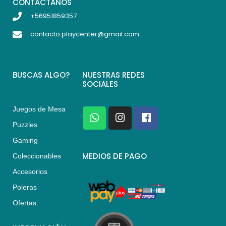
CONTACTANOS
+56951859357
contacto.playcenter@gmail.com
BUSCAS ALGO?
NUESTRAS REDES
SOCIALES
Juegos de Mesa
W
I
F
h
n
a
Puzzles
a
s
c
Gaming
t
t
e
s
a
b
MEDIOS DE PAGO
Coleccionables
a
g
o
Accesorios
p
r
o
p
a
k
Poleras
m
Ofertas