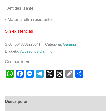
· Antideslizante
· Material ultra resistente
Sin existencias
SKU:
6948391229041
Categoría:
Gaming
Etiqueta:
Accesorios Gaming
Compartir en:
WhatsApp
Facebook
Messenger
Telegram
X
Threads
Copy
Compart
Link
Descripción