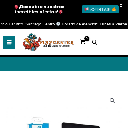
X
¡Descubre nuestras
¡OFERTAS!
increíbles ofertas!
Ir
o Pacífico. Santiago Centro
Horario de Atención: Lunes a Viernes de 
al
contenido