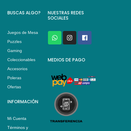
BUSCAS ALGO?
NUESTRAS REDES
SOCIALES
Juegos de Mesa
W
I
F
h
n
a
Puzzles
a
s
c
Gaming
t
t
e
s
a
b
MEDIOS DE PAGO
Coleccionables
a
g
o
Accesorios
p
r
o
p
a
k
Poleras
m
Ofertas
INFORMACIÓN
Mi Cuenta
Términos y