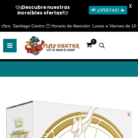
X
🎲
¡Descubre nuestras
📢 ¡OFERTAS! 🔥
increíbles ofertas!
🎲
Ir
ico. Santiago Centro 🕐 Horario de Atención: Lunes a Viernes de 10:30 a
al
contenido