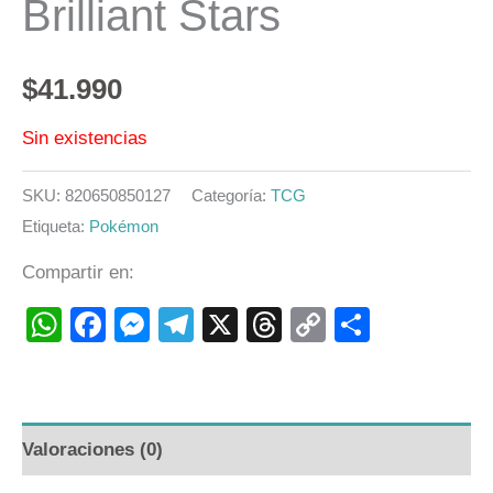
Brilliant Stars
$
41.990
Sin existencias
SKU:
820650850127
Categoría:
TCG
Etiqueta:
Pokémon
Compartir en:
WhatsApp
Facebook
Messenger
Telegram
X
Threads
Copy
Compart
Link
Valoraciones (0)