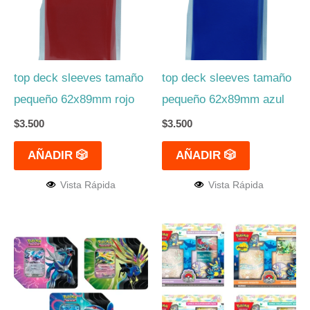
top deck sleeves tamaño
top deck sleeves tamaño
pequeño 62x89mm rojo
pequeño 62x89mm azul
$
3.500
$
3.500
AÑADIR 🎲
AÑADIR 🎲
Vista Rápida
Vista Rápida
Este
Este
producto
produc
tiene
tiene
múltiples
múltipl