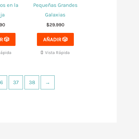
os en la
Pequeñas Grandes
ja
Galaxias
990
$
29.990
R 🎲
AÑADIR 🎲
Rápida
Vista Rápida
6
37
38
→