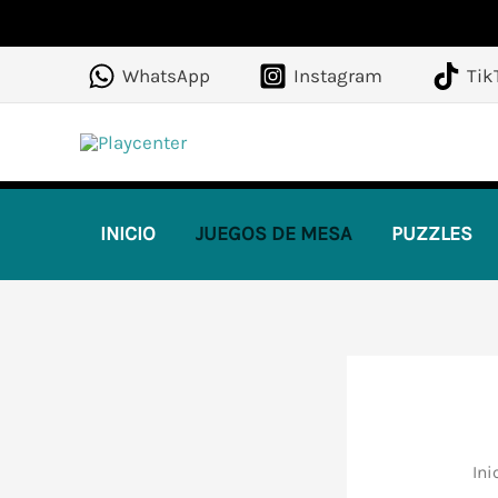
Ir
al
WhatsApp
Instagram
Tik
contenido
INICIO
JUEGOS DE MESA
PUZZLES
Ini