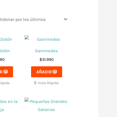
lotón
Ganimedes
990
$
31.990
R 🎲
AÑADIR 🎲
Rápida
Vista Rápida