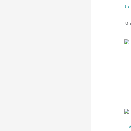
Ju
Mo