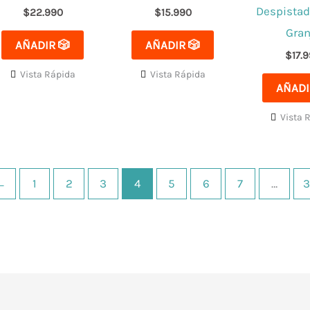
Despistad
$
22.990
$
15.990
Gran
AÑADIR 🎲
AÑADIR 🎲
$
17.
Vista Rápida
Vista Rápida
AÑADI
Vista 
←
1
2
3
4
5
6
7
…
3