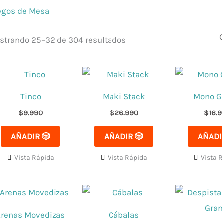
egos de Mesa
strando 25–32 de 304 resultados
Tinco
Maki Stack
Mono G
$
9.990
$
26.990
$
16.
AÑADIR 🎲
AÑADIR 🎲
AÑADI
Vista Rápida
Vista Rápida
Vista 
Arenas Movedizas
Cábalas