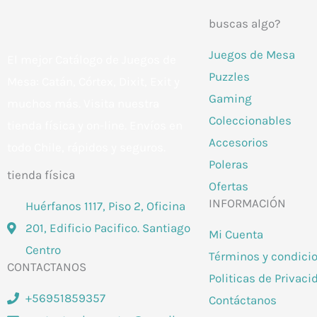
buscas algo?
Juegos de Mesa
El mejor Catálogo de Juegos de
Puzzles
Mesa: Catán, Córtex, Dixit, Exit y
Gaming
muchos más. Visita nuestra
Coleccionables
tienda física y on-line. Envíos en
Accesorios
todo Chile,
rápidos y seguros
.
Poleras
tienda física
Ofertas
INFORMACIÓN
Huérfanos 1117, Piso 2, Oficina
201, Edificio Pacifico. Santiago
Mi Cuenta
Centro
Términos y condici
CONTACTANOS
Politicas de Privaci
+56951859357
Contáctanos