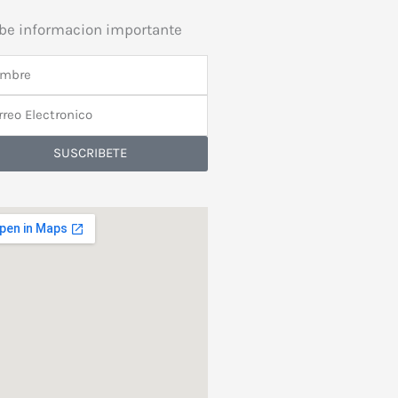
ibe informacion importante
bre
reo
tronico
SUSCRIBETE