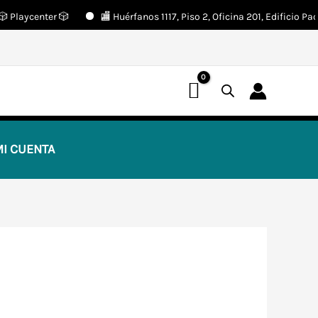
laycenter 🎲
🏬 Huérfanos 1117, Piso 2, Oficina 201, Edificio Pacífi
📢 ¡OFERTAS! 🔥
I CUENTA