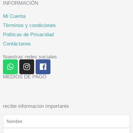
INFORMACIÓN
Mi Cuenta
Términos y condiciones
Politicas de Privacidad
Contáctanos
Nuestras redes sociales
W
I
F
h
n
a
a
s
c
MEDIOS DE PAGO
t
t
e
s
a
b
a
g
o
p
r
o
recibe informacion importante
p
a
k
Nombre
m
Correo