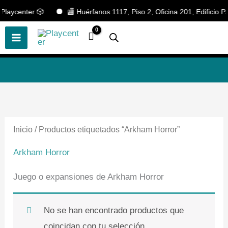
Ir
laycenter 🎲
🏬 Huérfanos 1117, Piso 2, Oficina 201, Edificio Pa
🎲
¡Descubre nuestras increíbles
📢 ¡OFERTAS! 🔥
ofertas!
🎲
al
contenido
Inicio
/ Productos etiquetados “Arkham Horror”
Arkham Horror
Juego o expansiones de Arkham Horror
No se han encontrado productos que
coincidan con tu selección.