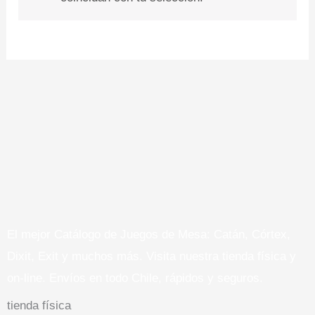
El mejor Catálogo de Juegos de Mesa: Catán, Córtex,
Dixit, Exit y muchos más. Visita nuestra tienda física y
on-line. Envíos en todo Chile,
rápidos y seguros
.
tienda física