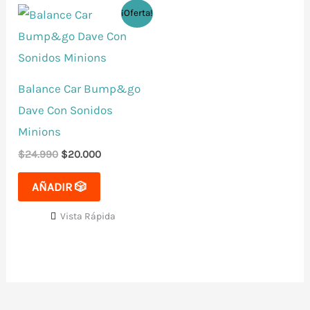
El
El
¡Oferta!
precio
precio
original
actual
era:
es:
$24.990.
$20.000.
Balance Car Bump&go
Dave Con Sonidos
Minions
$
24.990
$
20.000
AÑADIR 🎲
Vista Rápida