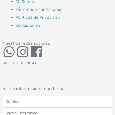
Mi Cuenta
Términos y condiciones
Politicas de Privacidad
Contáctanos
Nuestras redes sociales
W
I
F
h
n
a
MEDIOS DE PAGO
a
s
c
t
t
e
recibe informacion importante
s
a
b
Nombre
Correo