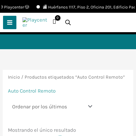
Ir
Playcenter 🎲
🏬 Huérfanos 1117, Piso 2, Oficina 201, Edificio Pací
🎲
¡Descubre nuestras increíbles
📢 ¡OFERTAS! 🔥
ofertas!
🎲
al
contenido
Inicio
/ Productos etiquetados “Auto Control Remoto”
Auto Control Remoto
Mostrando el único resultado