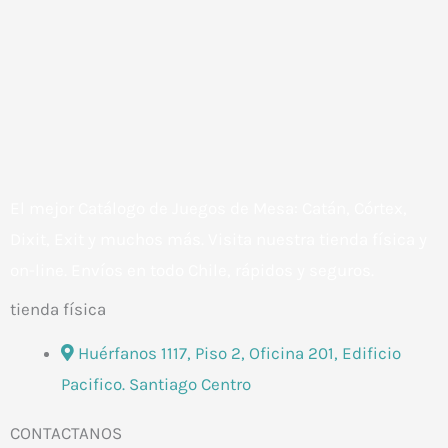
El mejor Catálogo de Juegos de Mesa: Catán, Córtex,
Dixit, Exit y muchos más. Visita nuestra tienda física y
on-line. Envíos en todo Chile,
rápidos y seguros
.
tienda física
Huérfanos 1117, Piso 2, Oficina 201, Edificio
Pacifico. Santiago Centro
CONTACTANOS