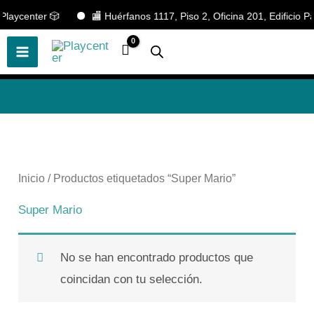
Ir
laycenter 🎲
🏬 Huérfanos 1117, Piso 2, Oficina 201, Edificio Pa
🎲
¡Descubre nuestras increíbles
📢 ¡OFERTAS! 🔥
ofertas!
🎲
al
contenido
Inicio
/ Productos etiquetados “Super Mario”
Super Mario
No se han encontrado productos que
coincidan con tu selección.