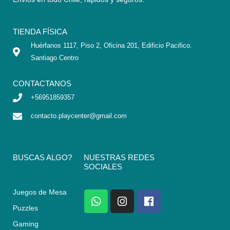
TIENDA FÍSICA
Huérfanos 1117, Piso 2, Oficina 201, Edificio Pacifico.
Santiago Centro
CONTACTANOS
+56951859357
contacto.playcenter@gmail.com
BUSCAS ALGO?
NUESTRAS REDES
SOCIALES
Juegos de Mesa
W
I
F
h
n
a
Puzzles
a
s
c
Gaming
t
t
e