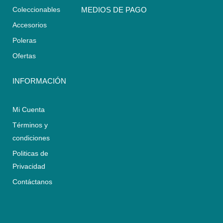
s
a
b
Coleccionables
MEDIOS DE PAGO
a
g
o
Accesorios
p
r
o
p
a
k
Poleras
m
Ofertas
INFORMACIÓN
Mi Cuenta
Términos y
condiciones
Politicas de
Privacidad
Contáctanos