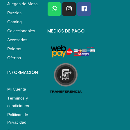
Juegos de Mesa
W
I
F
h
n
a
Puzzles
a
s
c
Gaming
t
t
e
s
a
b
MEDIOS DE PAGO
Coleccionables
a
g
o
Accesorios
p
r
o
p
a
k
Poleras
m
Ofertas
INFORMACIÓN
Mi Cuenta
Términos y
condiciones
Politicas de
Privacidad