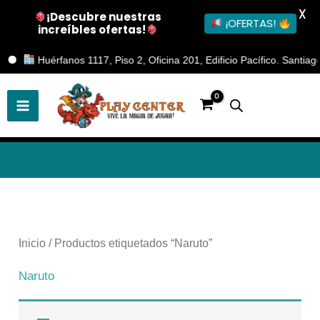
X
¡Descubre nuestras
¡OFERTAS!
increíbles ofertas!
Ir
Huérfanos 1117, Piso 2, Oficina 201, Edificio Pacífico. Santiago
al
contenido
Inicio
/ Productos etiquetados “Naruto”
Naruto