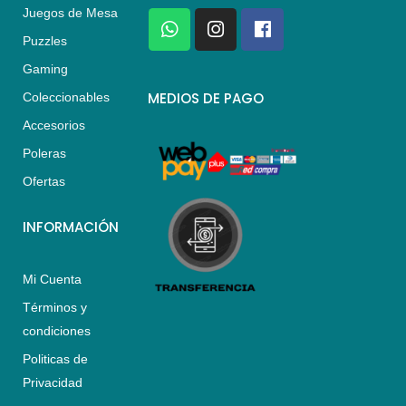
Juegos de Mesa
W
I
F
h
n
a
Puzzles
a
s
c
Gaming
t
t
e
s
a
b
MEDIOS DE PAGO
Coleccionables
a
g
o
Accesorios
p
r
o
p
a
k
Poleras
m
Ofertas
INFORMACIÓN
Mi Cuenta
Términos y
condiciones
Politicas de
Privacidad