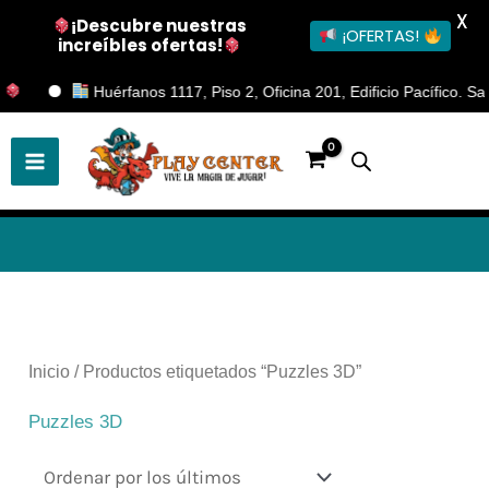
X
¡Descubre nuestras
¡OFERTAS!
increíbles ofertas!
Ir
Huérfanos 1117, Piso 2, Oficina 201, Edificio Pacífico. Santi
al
contenido
Ordenado
por
los
últimos
Inicio
/ Productos etiquetados “Puzzles 3D”
Puzzles 3D