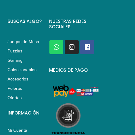
BUSCAS ALGO?
NUESTRAS REDES
SOCIALES
Juegos de Mesa
W
I
F
h
n
a
Puzzles
a
s
c
Gaming
t
t
e
s
a
b
MEDIOS DE PAGO
Coleccionables
a
g
o
Accesorios
p
r
o
p
a
k
Poleras
m
Ofertas
INFORMACIÓN
Mi Cuenta