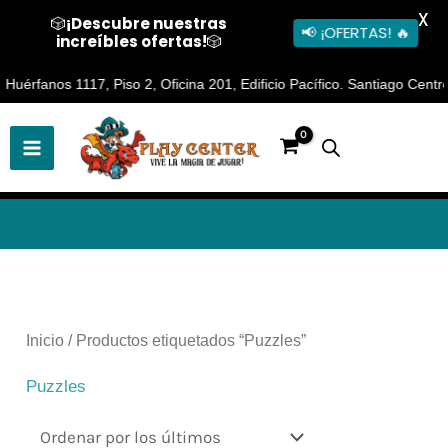
X
🎲
¡Descubre nuestras
📢 ¡OFERTAS! 🔥
increíbles ofertas!
🎲
Ir
rfanos 1117, Piso 2, Oficina 201, Edificio Pacífico. Santiago Centro 🕐
al
contenido
Ordenado
por
los
últimos
Inicio
/ Productos etiquetados “Puzzles”
Puzzles