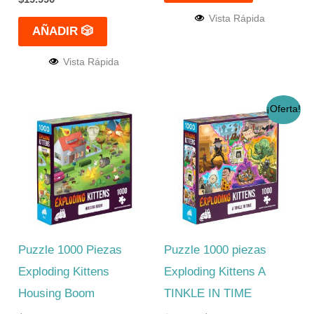
Vista Rápida
AÑADIR 🎲
Vista Rápida
El
El
¡Oferta!
precio
precio
original
actual
era:
es:
$15.990.
$12.990.
Puzzle 1000 Piezas
Puzzle 1000 piezas
Exploding Kittens
Exploding Kittens A
Housing Boom
TINKLE IN TIME