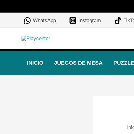
Ir
al
WhatsApp
Instagram
TikT
contenido
INICIO
JUEGOS DE MESA
PUZZL
Ini