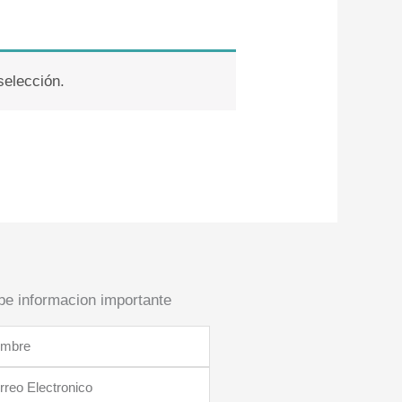
selección.
be informacion importante
bre
reo