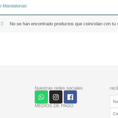
e Mandalorian
No se han encontrado productos que coincidan con tu 
Nuestras redes sociales
reci
W
I
F
h
n
a
Nom
a
s
c
MEDIOS DE PAGO
Cor
t
t
e