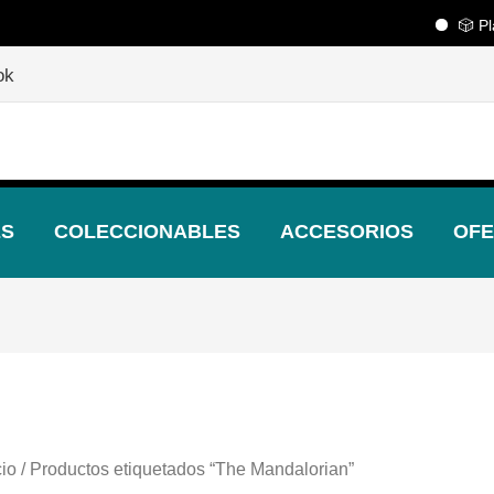
🎲 Play
🎲
¡Descubre nuestras increíbles ofertas!
🎲
ok
ES
COLECCIONABLES
ACCESORIOS
OFE
cio
/ Productos etiquetados “The Mandalorian”