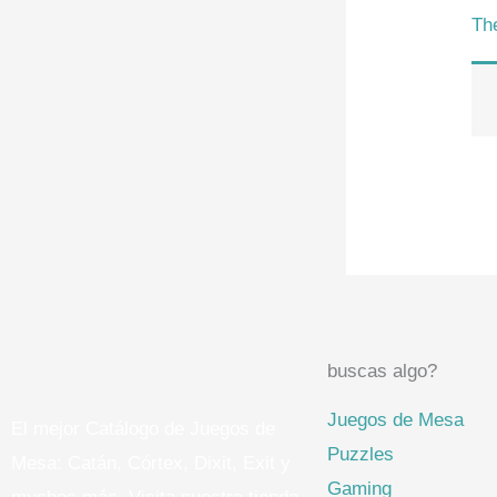
Th
buscas algo?
Juegos de Mesa
El mejor Catálogo de Juegos de
Puzzles
Mesa: Catán, Córtex, Dixit, Exit y
Gaming