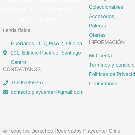
muchos más. Visita nuestra tienda
Coleccionables
física y on-line. Envíos en todo
Accesorios
Chile,
rápidos y seguros
.
Poleras
tienda física
Ofertas
INFORMACIÓN
Huérfanos 1117, Piso 2, Oficina
201, Edificio Pacifico. Santiago
Mi Cuenta
Centro
Términos y condici
CONTACTANOS
Politicas de Privaci
+56951859357
Contáctanos
contacto.playcenter@gmail.com
© Todos los Derechos Reservados Playcenter Chile