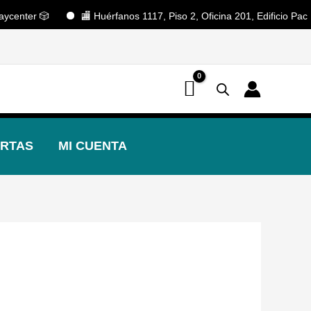
center 🎲
🏬 Huérfanos 1117, Piso 2, Oficina 201, Edificio Pacífi
📢 ¡OFERTAS! 🔥
RTAS
MI CUENTA