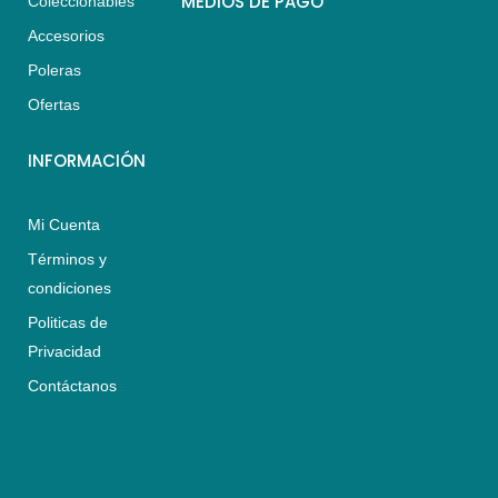
MEDIOS DE PAGO
Coleccionables
a
g
o
Accesorios
p
r
o
p
a
k
Poleras
m
Ofertas
INFORMACIÓN
Mi Cuenta
Términos y
condiciones
Politicas de
Privacidad
Contáctanos