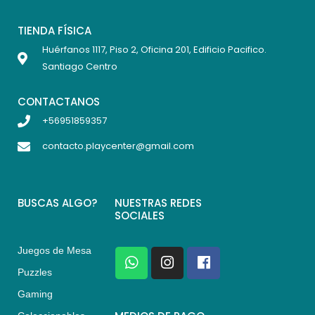
TIENDA FÍSICA
Huérfanos 1117, Piso 2, Oficina 201, Edificio Pacifico.
Santiago Centro
CONTACTANOS
+56951859357
contacto.playcenter@gmail.com
BUSCAS ALGO?
NUESTRAS REDES
SOCIALES
Juegos de Mesa
W
I
F
h
n
a
Puzzles
a
s
c
Gaming
t
t
e
s
a
b