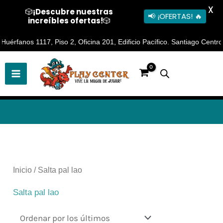
X
🎲
¡Descubre nuestras
📢 ¡OFERTAS! 🔥
increíbles ofertas!
🎲
Ir
érfanos 1117, Piso 2, Oficina 201, Edificio Pacífico. Santiago Centro 
al
contenido
Ordenado
por
los
últimos
Inicio
/ Salta pal lao
Salta pal lao