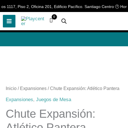
Ir
 1117, Piso 2, Oficina 201, Edificio Pacífico. Santiago Centro 🕐 Horar
🎲
¡Descubre nuestras increíbles
📢 ¡OFERTAS! 🔥
ofertas!
🎲
al
contenido
Chute
Expansión:
Atlético
Inicio
/
Expansiones
/ Chute Expansión: Atlético Pantera
Pantera
Expansiones
,
Juegos de Mesa
cantidad
Chute Expansión:
Atlético Pantera