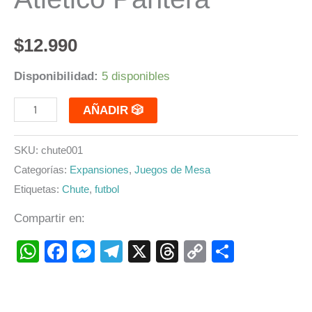
$
12.990
Disponibilidad:
5 disponibles
AÑADIR 🎲
SKU:
chute001
Categorías:
Expansiones
,
Juegos de Mesa
Etiquetas:
Chute
,
futbol
Compartir en:
WhatsApp
Facebook
Messenger
Telegram
X
Threads
Copy
Compart
Link