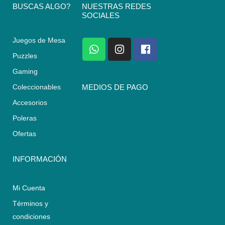
BUSCAS ALGO?
NUESTRAS REDES
SOCIALES
Juegos de Mesa
W
I
F
h
n
a
Puzzles
a
s
c
Gaming
t
t
e
s
a
b
Coleccionables
MEDIOS DE PAGO
a
g
o
Accesorios
p
r
o
p
a
k
Poleras
m
Ofertas
INFORMACIÓN
Mi Cuenta
Términos y
condiciones