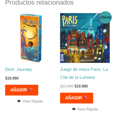
Productos relacionados
El
El
¡Oferta!
precio
precio
original
actual
era:
es:
$23.990.
$19.990.
Dixit: Journey
Juego de mesa Paris, La
Cite de la Lumiere
$
19.990
$
23.990
$
19.990
AÑADIR
AÑADIR
Vista Rápida
Vista Rápida