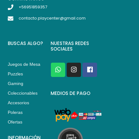
+56951859357
contacto.playcenter@gmail.com
BUSCAS ALGO?
NUESTRAS REDES
SOCIALES
Juegos de Mesa
W
I
F
h
n
a
Puzzles
a
s
c
Gaming
t
t
e
s
a
b
MEDIOS DE PAGO
Coleccionables
a
g
o
Accesorios
p
r
o
p
a
k
Poleras
m
Ofertas
INFORMACIÓN