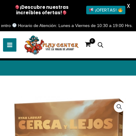
X
¡Descubre nuestras
¡OFERTAS!
increíbles ofertas!
Ir
o
Horario de Atención: Lunes a Viernes de 10:30 a 19:00 Hrs.
al
contenido
Juego
de
mesa
Cerca