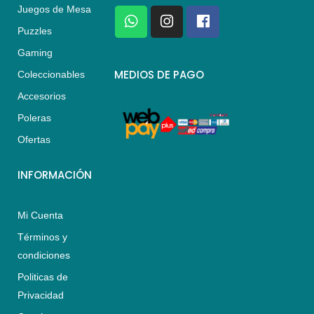
Juegos de Mesa
W
I
F
h
n
a
Puzzles
a
s
c
Gaming
t
t
e
s
a
b
MEDIOS DE PAGO
Coleccionables
a
g
o
Accesorios
p
r
o
p
a
k
Poleras
m
Ofertas
INFORMACIÓN
Mi Cuenta
Términos y
condiciones
Politicas de
Privacidad