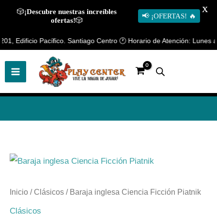
X
🎲
¡Descubre nuestras increíbles
📢 ¡OFERTAS! 🔥
ofertas!
🎲
Ir
1, Edificio Pacífico. Santiago Centro 🕐 Horario de Atención: Lunes a V
al
contenido
Baraja
inglesa
Ciencia
Inicio
/
Clásicos
/ Baraja inglesa Ciencia Ficción Piatnik
Ficción
Clásicos