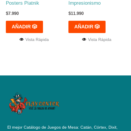
Posters Piatnik
Impresionismo
$
7.990
$
11.990
AÑADIR 🎲
AÑADIR 🎲
Vista Rápida
Vista Rápida
El mejor Catálogo de Juegos de Mesa: Catán, Córtex, Dixit,