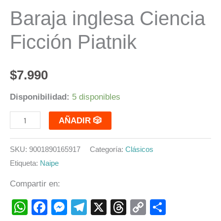
Piatnik
Baraja inglesa Ciencia
cantidad
Ficción Piatnik
$
7.990
Disponibilidad:
5 disponibles
AÑADIR 🎲
SKU:
9001890165917
Categoría:
Clásicos
Etiqueta:
Naipe
Compartir en:
WhatsApp
Facebook
Messenger
Telegram
X
Threads
Copy
Compart