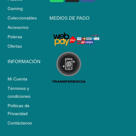
a
s
c
Gaming
t
t
e
s
a
b
Coleccionables
MEDIOS DE PAGO
a
g
o
Accesorios
p
r
o
p
a
k
Poleras
m
Ofertas
INFORMACIÓN
Mi Cuenta
Términos y
condiciones
Politicas de
Privacidad
Contáctanos