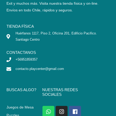
Exit y muchos más. Visita nuestra tienda física y on-line.
Envíos en todo Chile,
rápidos y seguros
.
TIENDA FÍSICA
Huérfanos 1117, Piso 2, Oficina 201, Edificio Pacifico.
Santiago Centro
CONTACTANOS
+56951859357
contacto.playcenter@gmail.com
BUSCAS ALGO?
NUESTRAS REDES
SOCIALES
Juegos de Mesa
W
I
F
h
n
a
Puzzles