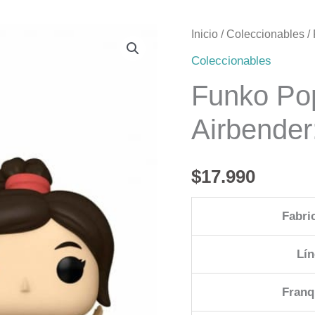
Funko
Inicio
/
Coleccionables
/ 
Pop!
Coleccionables
Avatar
Funko Pop
The
Airbender
Last
Airbender:
Ty
$
17.990
Lee
997
Fabri
cantidad
Lín
Franq