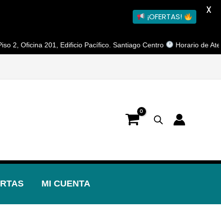
X
¡OFERTAS!
cina 201, Edificio Pacífico. Santiago Centro
Horario de Atención: Lu
RTAS
MI CUENTA