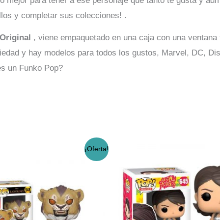
o mejor para tener a ese personaje que tanto te gusta y adm
llos y completar sus colecciones! .
Original
, viene empaquetado en una caja con una ventana tr
riedad y hay modelos para todos los gustos, Marvel, DC, Dis
nes un Funko Pop?
El
El
¡Oferta!
precio
precio
original
actual
era:
es:
$17.990.
$14.990.