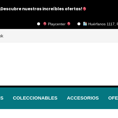
¡Descubre nuestras increíbles ofertas!
Playcenter
Huérfanos 1117, Piso 2, Ofi
ok
ES
COLECCIONABLES
ACCESORIOS
OFE