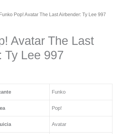
Funko Pop! Avatar The Last Airbender: Ty Lee 997
! Avatar The Last
: Ty Lee 997
cante
Funko
ea
Pop!
uicia
Avatar