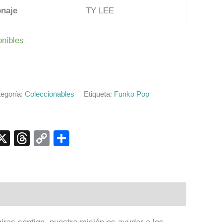
naje
TY LEE
onibles
egoría:
Coleccionables
Etiqueta:
Funko Pop
p
ook
senger
elegram
X
Threads
Copy
Compartir
Link