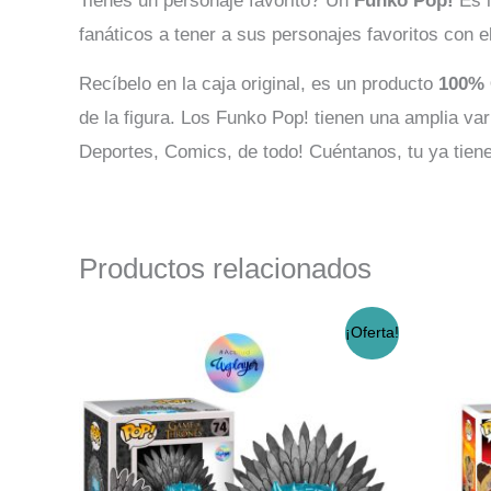
Tienes un personaje favorito? Un
Funko Pop!
Es l
fanáticos a tener a sus personajes favoritos con e
Recíbelo en la caja original, es un producto
100% 
de la figura. Los Funko Pop! tienen una amplia va
Deportes, Comics, de todo! Cuéntanos, tu ya tie
Productos relacionados
El
El
¡Oferta!
precio
precio
original
actual
era:
es:
$32.990.
$29.990.