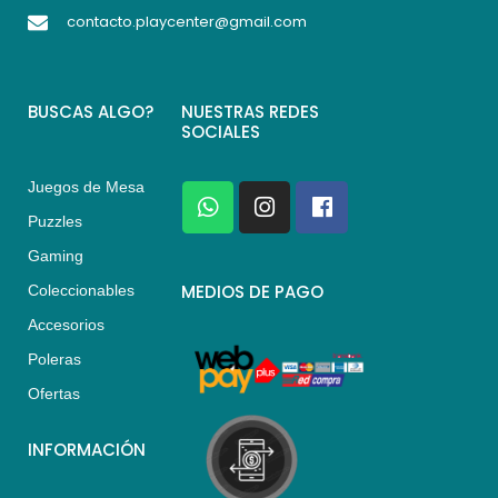
contacto.playcenter@gmail.com
BUSCAS ALGO?
NUESTRAS REDES
SOCIALES
Juegos de Mesa
W
I
F
h
n
a
Puzzles
a
s
c
Gaming
t
t
e
s
a
b
MEDIOS DE PAGO
Coleccionables
a
g
o
Accesorios
p
r
o
p
a
k
Poleras
m
Ofertas
INFORMACIÓN