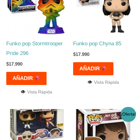
Funko pop Stormtrooper
Funko pop Chyna 85
Pride 296
$
17.990
$
17.990
AÑADIR
AÑADIR
Vista Rápida
Vista Rápida
El
El
¡Oferta!
precio
precio
original
actual
era:
es:
$17.990.
$14.990.