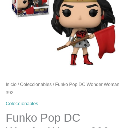
Woman
era:
es:
392
cantidad
$12.990.
$10.000.
Inicio
/
Coleccionables
/ Funko Pop DC Wonder Woman
392
Coleccionables
Funko Pop DC