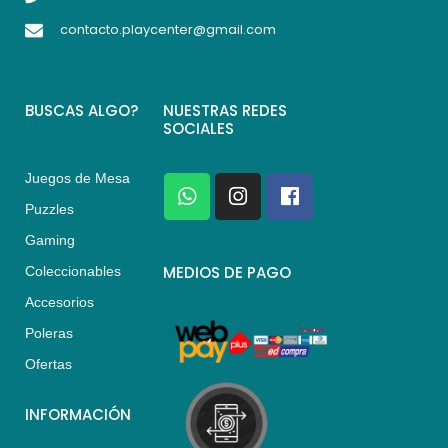
contacto.playcenter@gmail.com
BUSCAS ALGO?
NUESTRAS REDES
SOCIALES
Juegos de Mesa
W
I
F
h
n
a
Puzzles
a
s
c
Gaming
t
t
e
s
a
b
MEDIOS DE PAGO
Coleccionables
a
g
o
Accesorios
p
r
o
p
a
k
Poleras
m
Ofertas
INFORMACIÓN