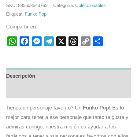
SKU:
889698549769
Categoría:
Coleccionables
Etiqueta:
Funko Pop
Compartir en:
WhatsApp
Facebook
Messenger
Telegram
X
Threads
Copy
Compart
Link
Descripción
Valoraciones (0)
Tienes un personaje favorito? Un
Funko Pop!
Es lo
mejor para tener a ese personaje que tanto te gusta y
admiras contigo, nuestra misión es ayudar a los
fanáticos a tener a sus personajes favoritos con ellos