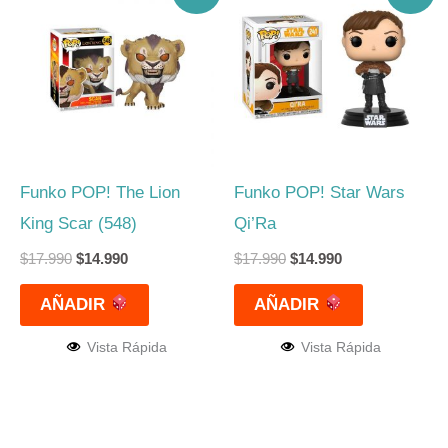
precio
precio
precio
precio
original
actual
original
actual
era:
es:
era:
es:
$17.990.
$14.990.
$17.990.
$14.990.
Funko POP! The Lion
Funko POP! Star Wars
King Scar (548)
Qi’Ra
$
17.990
$
14.990
$
17.990
$
14.990
AÑADIR
AÑADIR
Vista Rápida
Vista Rápida