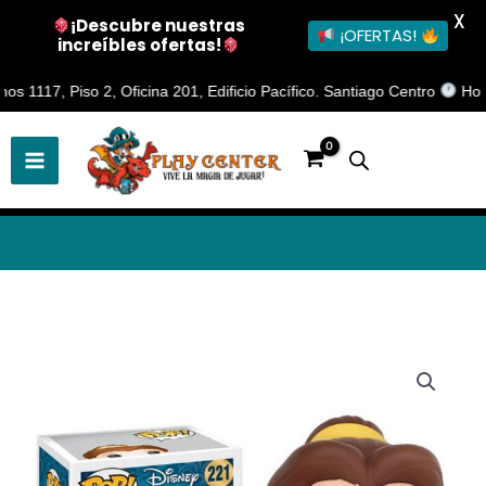
X
¡Descubre nuestras
¡OFERTAS!
increíbles ofertas!
Ir
117, Piso 2, Oficina 201, Edificio Pacífico. Santiago Centro
Horario 
al
contenido