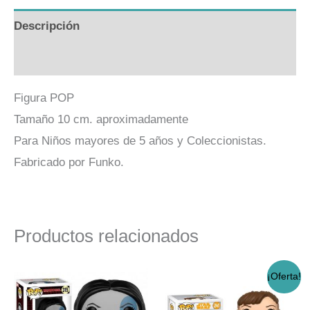
Descripción
Valoraciones (0)
Figura POP
Tamaño 10 cm. aproximadamente
Para Niños mayores de 5 años y Coleccionistas.
Fabricado por Funko.
Productos relacionados
El
El
¡Oferta!
precio
precio
original
actual