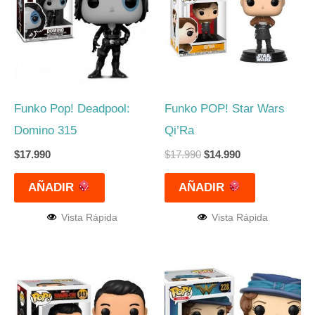
era:
es:
$17.990.
$14.990.
Funko Pop! Deadpool:
Funko POP! Star Wars
Domino 315
Qi’Ra
$
17.990
$
17.990
$
14.990
AÑADIR
AÑADIR
Vista Rápida
Vista Rápida