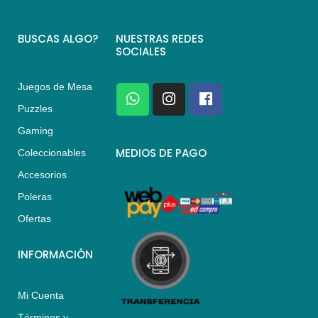
BUSCAS ALGO?
NUESTRAS REDES
SOCIALES
Juegos de Mesa
W
I
F
h
n
a
Puzzles
a
s
c
Gaming
t
t
e
s
a
b
MEDIOS DE PAGO
Coleccionables
a
g
o
Accesorios
p
r
o
p
a
k
Poleras
m
Ofertas
INFORMACIÓN
Mi Cuenta
Términos y