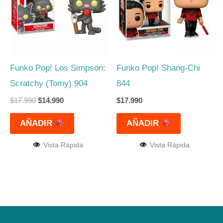
$17.990.
$14.990.
Funko Pop! Los Simpson:
Funko Pop! Shang-Chi
Scratchy (Tomy) 904
844
$
17.990
$
14.990
$
17.990
AÑADIR
AÑADIR
Vista Rápida
Vista Rápida