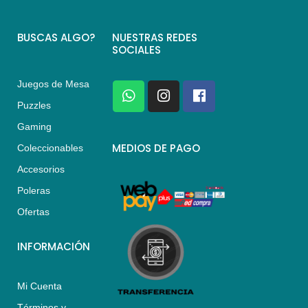
BUSCAS ALGO?
NUESTRAS REDES
SOCIALES
Juegos de Mesa
W
I
F
h
n
a
Puzzles
a
s
c
Gaming
t
t
e
s
a
b
MEDIOS DE PAGO
Coleccionables
a
g
o
Accesorios
p
r
o
p
a
k
Poleras
m
Ofertas
INFORMACIÓN
Mi Cuenta
Términos y