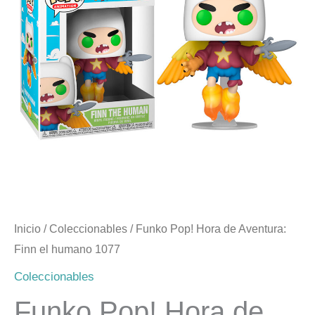
era:
es:
$17.990.
$7.990.
Inicio
/
Coleccionables
/ Funko Pop! Hora de Aventura:
Finn el humano 1077
Coleccionables
Funko Pop! Hora de