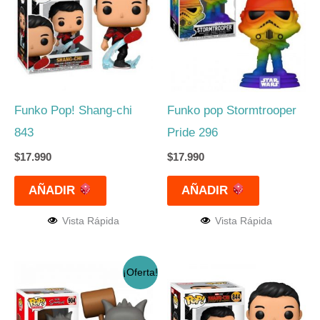
Funko Pop! Shang-chi
Funko pop Stormtrooper
843
Pride 296
$
17.990
$
17.990
AÑADIR
AÑADIR
Vista Rápida
Vista Rápida
El
El
¡Oferta!
precio
precio
original
actual
era:
es: