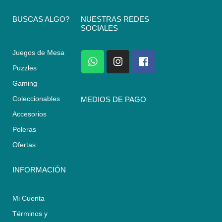
BUSCAS ALGO?
NUESTRAS REDES
SOCIALES
Juegos de Mesa
W
I
F
h
n
a
Puzzles
a
s
c
Gaming
t
t
e
s
a
b
Coleccionables
MEDIOS DE PAGO
a
g
o
Accesorios
p
r
o
p
a
k
Poleras
m
Ofertas
INFORMACIÓN
Mi Cuenta
Términos y