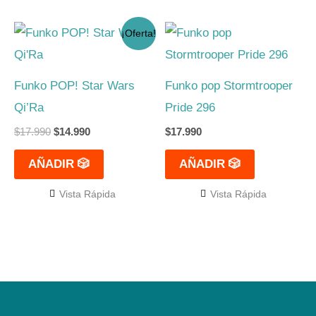
El
El
¡Oferta!
precio
precio
original
actual
era:
es:
$17.990.
$14.990.
Funko POP! Star Wars
Funko pop Stormtrooper
Qi’Ra
Pride 296
$
17.990
$
14.990
$
17.990
AÑADIR 🎲
AÑADIR 🎲
Vista Rápida
Vista Rápida