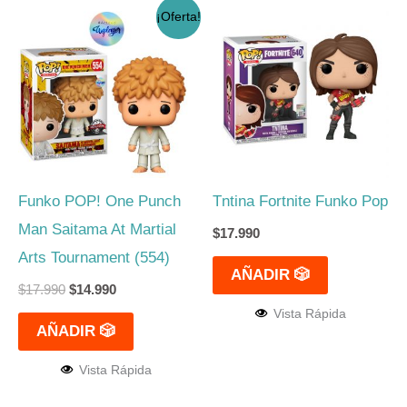
El
El
¡Oferta!
precio
precio
original
actual
era:
es:
$17.990.
$14.990.
Funko POP! One Punch
Tntina Fortnite Funko Pop
Man Saitama At Martial
$
17.990
Arts Tournament (554)
AÑADIR 🎲
$
17.990
$
14.990
Vista Rápida
AÑADIR 🎲
Vista Rápida