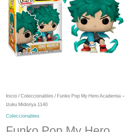
era:
es:
$17.990.
$7.990.
Inicio
/
Coleccionables
/ Funko Pop My Hero Academia –
Izuku Midoriya 1140
Coleccionables
Funko Pop My Hero