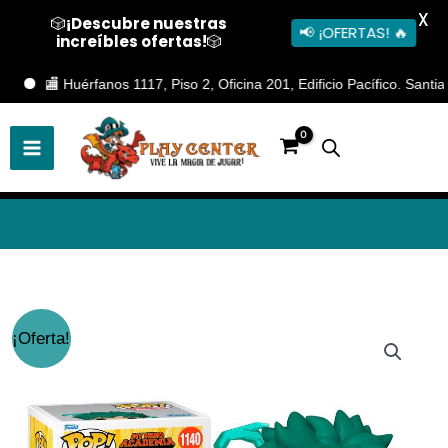
X
🎲
¡Descubre nuestras
📢 ¡OFERTAS! 🔥
increíbles ofertas!
🎲
Ir
🏬 Huérfanos 1117, Piso 2, Oficina 201, Edificio Pacífico. Santiago
al
contenido
El
El
¡Oferta!
precio
precio
original
actual