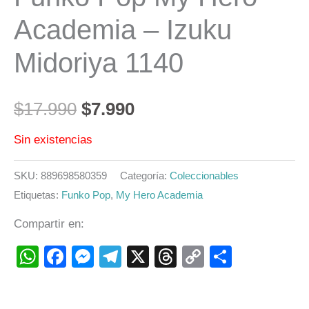
Academia – Izuku
Midoriya 1140
$
17.990
$
7.990
Sin existencias
SKU:
889698580359
Categoría:
Coleccionables
Etiquetas:
Funko Pop
,
My Hero Academia
Compartir en:
WhatsApp
Facebook
Messenger
Telegram
X
Threads
Copy
Compart
Link