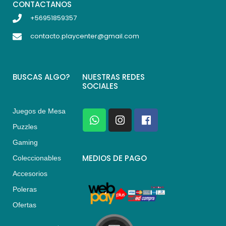
CONTACTANOS
+56951859357
contacto.playcenter@gmail.com
BUSCAS ALGO?
NUESTRAS REDES
SOCIALES
Juegos de Mesa
W
I
F
h
n
a
Puzzles
a
s
c
Gaming
t
t
e
s
a
b
MEDIOS DE PAGO
Coleccionables
a
g
o
Accesorios
p
r
o
p
a
k
Poleras
m
Ofertas