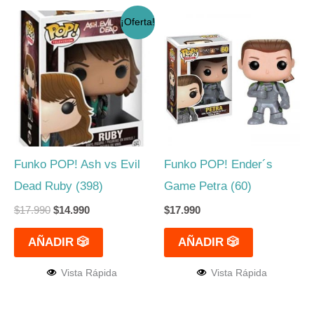
El
El
¡Oferta!
precio
precio
original
actual
era:
es:
$17.990.
$14.990.
Funko POP! Ash vs Evil
Funko POP! Ender´s
Dead Ruby (398)
Game Petra (60)
$
17.990
$
14.990
$
17.990
AÑADIR 🎲
AÑADIR 🎲
Vista Rápida
Vista Rápida