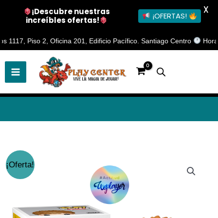
X
¡Descubre nuestras
¡OFERTAS!
increíbles ofertas!
Ir
7, Piso 2, Oficina 201, Edificio Pacífico. Santiago Centro
Horario d
al
contenido
Funko
El
El
¡Oferta!
POP!
precio
precio
One
Punch
original
actual