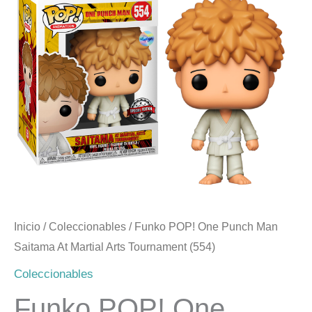
Man
era:
es:
Saitama
At
$17.990.
$14.990.
Martial
Arts
Tournament
(554)
cantidad
Inicio
/
Coleccionables
/ Funko POP! One Punch Man
Saitama At Martial Arts Tournament (554)
Coleccionables
Funko POP! One