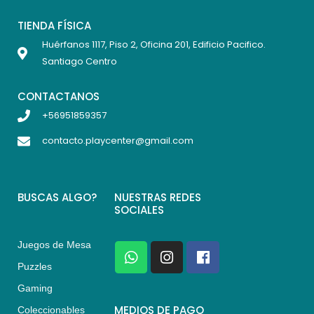
TIENDA FÍSICA
Huérfanos 1117, Piso 2, Oficina 201, Edificio Pacifico.
Santiago Centro
CONTACTANOS
+56951859357
contacto.playcenter@gmail.com
BUSCAS ALGO?
NUESTRAS REDES
SOCIALES
Juegos de Mesa
W
I
F
h
n
a
Puzzles
a
s
c
Gaming
t
t
e
s
a
b
MEDIOS DE PAGO
Coleccionables