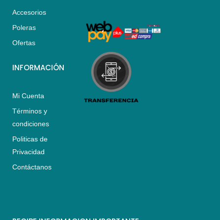
a
g
o
Accesorios
p
r
o
p
a
k
Poleras
m
Ofertas
INFORMACIÓN
Mi Cuenta
Términos y
condiciones
Politicas de
Privacidad
Contáctanos