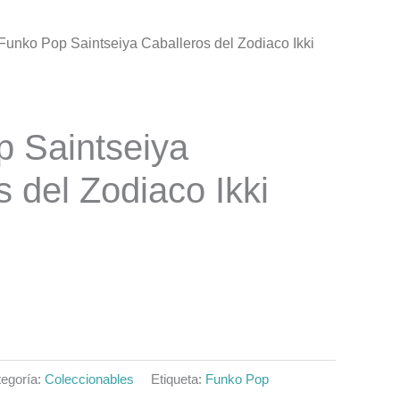
Funko Pop Saintseiya Caballeros del Zodiaco Ikki
El
precio
al
actual
 Saintseiya
es:
s del Zodiaco Ikki
0.
$7.990.
egoría:
Coleccionables
Etiqueta:
Funko Pop