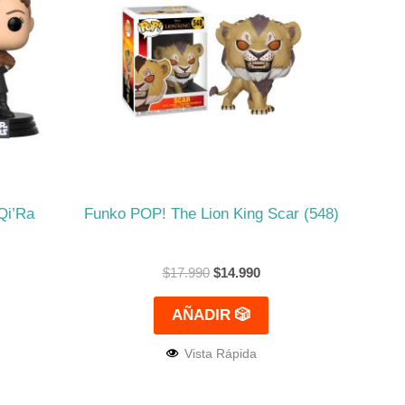
4.990.
$17.990.
$14.990.
Qi’Ra
Funko POP! The Lion King Scar (548)
$
17.990
$
14.990
AÑADIR 🎲
Vista Rápida