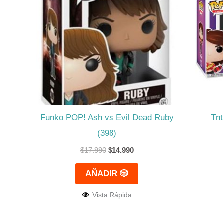
$17.990.
$14.990.
Funko POP! Ash vs Evil Dead Ruby
Tnt
(398)
$
17.990
$
14.990
AÑADIR 🎲
Vista Rápida