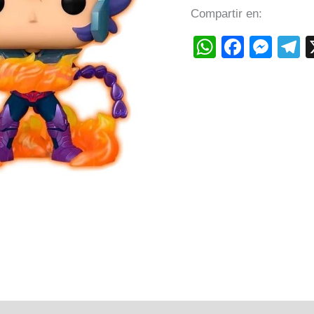
Compartir en:
WhatsAp
Faceb
Mes
T