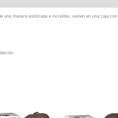
e una manera estilizada e increíble, vienen en una caja con 
ibición
El
El
precio
pr
original
ac
era:
es