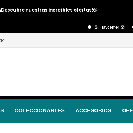
¡Descubre nuestras increíbles ofertas!
🎲
🎲 Playcenter 🎲
🏬 Hué
ok
ES
COLECCIONABLES
ACCESORIOS
OFE