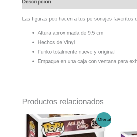
Descripción
Valoraciones (0)
Las figuras pop hacen a tus personajes favoritos d
Altura aproximada de 9.5 cm
Hechos de Vinyl
Funko totalmente nuevo y original
Empaque en una caja con ventana para exh
Productos relacionados
El
El
¡Oferta!
precio
precio
original
actual
era:
es: