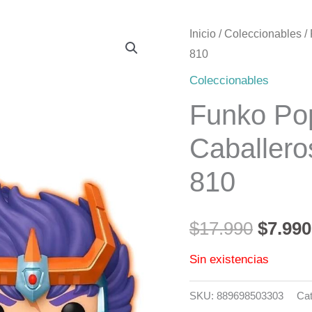
Inicio
/
Coleccionables
/ 
El
810
precio
Coleccionables
origin
Funko Pop
era:
Caballero
$17.99
810
$
17.990
$
7.990
Sin existencias
SKU:
889698503303
Cat