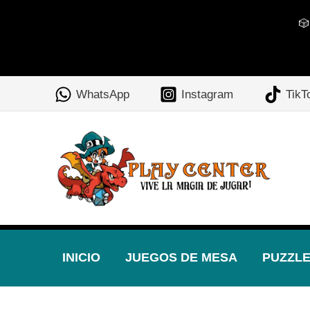
🎲
Ir
al
WhatsApp
Instagram
TikT
contenido
INICIO
JUEGOS DE MESA
PUZZL