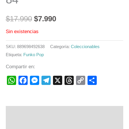
$
17.990
$
7.990
Sin existencias
SKU:
889698492638
Categoría:
Coleccionables
Etiqueta:
Funko Pop
Compartir en:
WhatsApp
Facebook
Messenger
Telegram
X
Threads
Copy
Compart
Link
Descripción
Valoraciones (0)