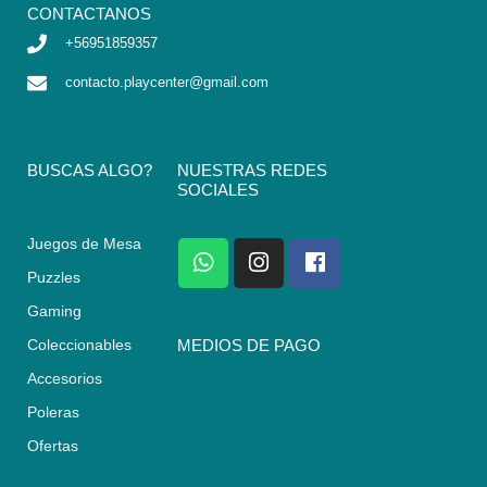
CONTACTANOS
+56951859357
contacto.playcenter@gmail.com
BUSCAS ALGO?
NUESTRAS REDES
SOCIALES
Juegos de Mesa
W
I
F
h
n
a
Puzzles
a
s
c
Gaming
t
t
e
s
a
b
Coleccionables
MEDIOS DE PAGO
a
g
o
Accesorios
p
r
o
p
a
k
Poleras
m
Ofertas