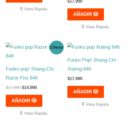
$
17.990
Vista Rápida
AÑADIR 🎲
Vista Rápida
El
El
¡Oferta!
precio
precio
original
actual
Funko Pop! Shang-Chi:
era:
es:
$17.990.
$14.990.
Funko pop! Shang-Chi:
Xialing 846
Razor Fist 849
$
17.990
$
17.990
$
14.990
AÑADIR 🎲
AÑADIR 🎲
Vista Rápida
Vista Rápida