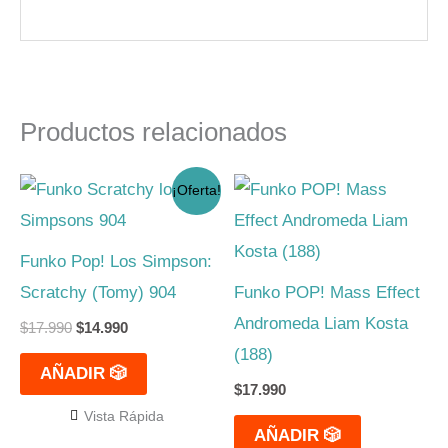
Productos relacionados
El
El
¡Oferta!
precio
precio
original
actual
era:
es:
$17.990.
$14.990.
Funko Pop! Los Simpson:
Scratchy (Tomy) 904
Funko POP! Mass Effect
Andromeda Liam Kosta
$
17.990
$
14.990
(188)
AÑADIR 🎲
$
17.990
Vista Rápida
AÑADIR 🎲