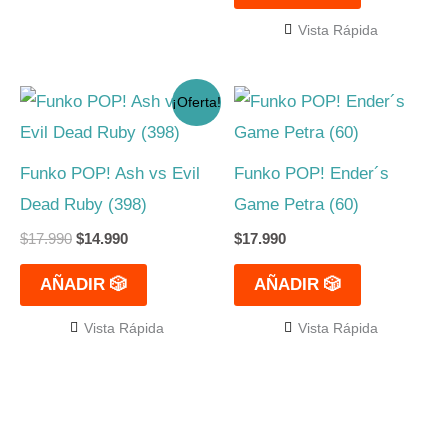
Vista Rápida
El
El
¡Oferta!
precio
precio
original
actual
era:
es:
$17.990.
$14.990.
Funko POP! Ash vs Evil
Funko POP! Ender´s
Dead Ruby (398)
Game Petra (60)
$
17.990
$
14.990
$
17.990
AÑADIR 🎲
AÑADIR 🎲
Vista Rápida
Vista Rápida