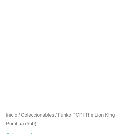
$17.990.
$7.990.
Inicio
/
Coleccionables
/ Funko POP! The Lion King
Pumbaa (550)