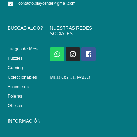
contacto.playcenter@gmail.com
BUSCAS ALGO?
NUESTRAS REDES
SOCIALES
Juegos de Mesa
W
I
F
h
n
a
Puzzles
a
s
c
Gaming
t
t
e
s
a
b
Coleccionables
MEDIOS DE PAGO
a
g
o
Accesorios
p
r
o
p
a
k
Poleras
m
Ofertas
INFORMACIÓN