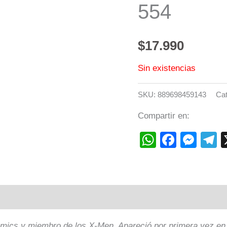
554
$
17.990
Sin existencias
SKU:
889698459143
Cat
Compartir en:
WhatsAp
Faceb
Mes
T
mics y miembro de los X-Men. Apareció por primera vez en