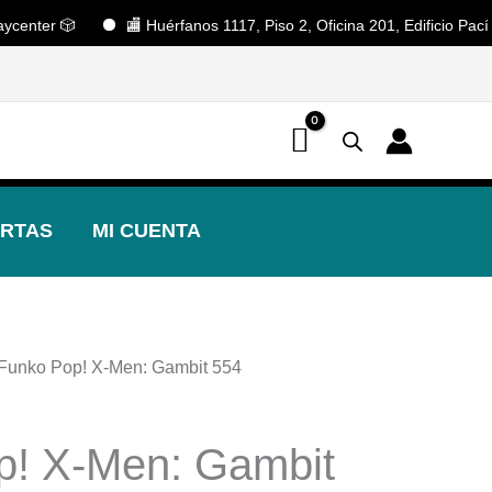
ter 🎲
🏬 Huérfanos 1117, Piso 2, Oficina 201, Edificio Pacífico.
📢 ¡OFERTAS! 🔥
RTAS
MI CUENTA
 Funko Pop! X-Men: Gambit 554
p! X-Men: Gambit