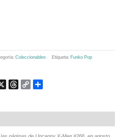
egoría:
Coleccionables
Etiqueta:
Funko Pop
p
ook
senger
elegram
X
Threads
Copy
Compartir
Link
 las páginas de Uncanny X-Men #266, en agosto