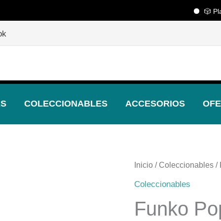
🎲 Playcen
🎲
¡Descubre nuestras increíbles ofertas!
🎲
ok
ES
COLECCIONABLES
ACCESORIOS
OFE
Inicio
/
Coleccionables
/
Coleccionables
Funko Po