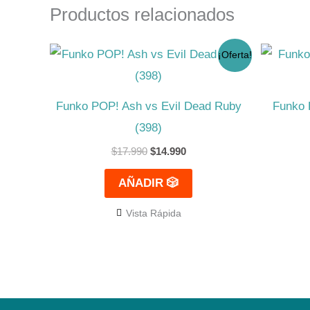
Productos relacionados
El
El
¡Oferta!
precio
precio
original
actual
era:
es:
$17.990.
$14.990.
Funko POP! Ash vs Evil Dead Ruby
Funko 
(398)
$
17.990
$
14.990
AÑADIR 🎲
Vista Rápida