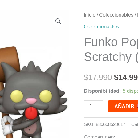
Funko
Inicio
/
Coleccionables
/
El
Pop!
Coleccionables
precio
Los
Funko Po
Simpson:
origin
Scratchy 
Scratchy
era:
(Tomy)
904
$17.99
$
17.990
$
14.9
cantidad
Disponibilidad:
5 disp
AÑADIR
SKU:
889698529617
Cat
Compartir en: