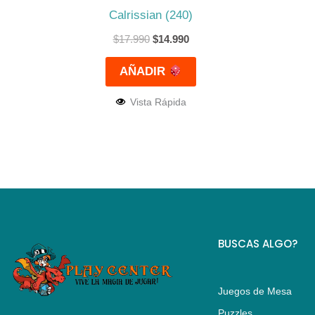
Calrissian (240)
$
17.990
$
14.990
AÑADIR
Vista Rápida
BUSCAS ALGO?
Juegos de Mesa
Puzzles