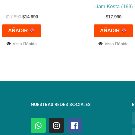
Liam Kosta (188)
$
17.990
$
14.990
$
17.990
AÑADIR
AÑADIR
Vista Rápida
Vista Rápida
NUESTRAS REDES SOCIALES
R
N
W
I
F
h
n
a
C