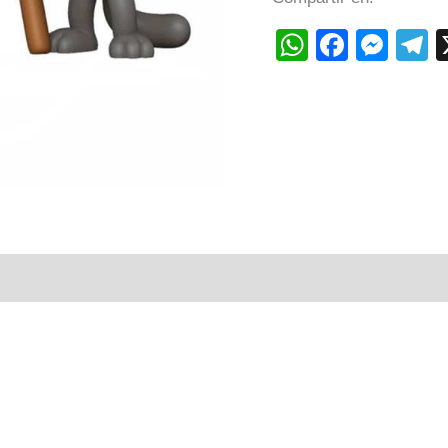
WhatsAp
Faceb
Mes
T