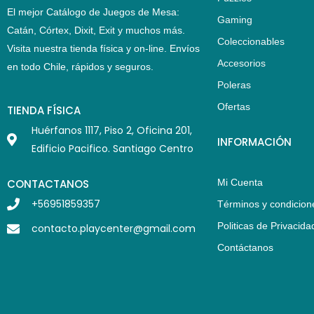
El mejor Catálogo de Juegos de Mesa:
Gaming
Catán, Córtex, Dixit, Exit y muchos más.
Coleccionables
Visita nuestra tienda física y on-line. Envíos
Accesorios
en todo Chile,
rápidos y seguros
.
Poleras
Ofertas
TIENDA FÍSICA
Huérfanos 1117, Piso 2, Oficina 201,
INFORMACIÓN
Edificio Pacifico. Santiago Centro
CONTACTANOS
Mi Cuenta
+56951859357
Términos y condicion
Politicas de Privacida
contacto.playcenter@gmail.com
Contáctanos