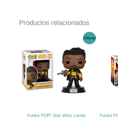
Productos relacionados
El
El
¡Oferta!
precio
precio
original
actual
era:
es:
$17.990.
$14.990.
Funko POP! Star Wars Lando
Funko PO