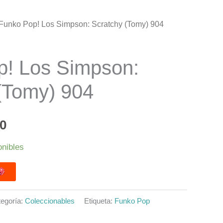
 Funko Pop! Los Simpson: Scratchy (Tomy) 904
El
precio
p! Los Simpson:
al
actual
(Tomy) 904
es:
0.
$14.990.
90
onibles
egoría:
Coleccionables
Etiqueta:
Funko Pop