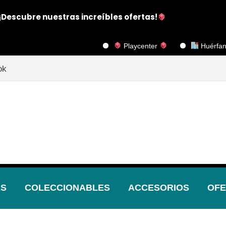
¡Descubre nuestras increíbles ofertas!
Playcenter
Huérfanos 1117, P
ok
ES
COLECCIONABLES
ACCESORIOS
OFE