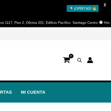
X
¡OFERTAS!
iso 2, Oficina 201, Edificio Pacífico. Santiago Centro
Horario de At
RTAS
MI CUENTA