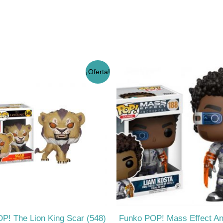
El
El
¡Oferta!
precio
precio
original
actual
era:
es:
$17.990.
$14.990.
P! The Lion King Scar (548)
Funko POP! Mass Effect A