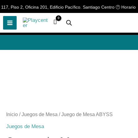
Ir
 Piso 2, Oficina 201, Edificio Pacífico. Santiago Centro 🕐 Horario de 
🎲
¡Descubre nuestras increíbles
📢 ¡OFERTAS! 🔥
ofertas!
🎲
al
contenido
Inicio
/
Juegos de Mesa
/ Juego de Mesa ABYSS
Juegos de Mesa