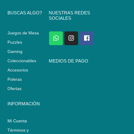
BUSCAS ALGO?
NUESTRAS REDES
SOCIALES
Juegos de Mesa
W
I
F
h
n
a
Puzzles
a
s
c
Gaming
t
t
e
s
a
b
Coleccionables
MEDIOS DE PAGO
a
g
o
Accesorios
p
r
o
p
a
k
Poleras
m
Ofertas
INFORMACIÓN
Mi Cuenta
Términos y