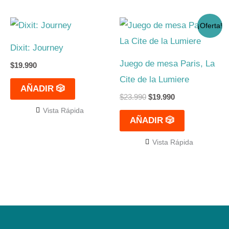
El
El
¡Oferta!
precio
precio
original
actual
Dixit: Journey
era:
es:
$23.990.
$19.990.
Juego de mesa Paris, La
$
19.990
Cite de la Lumiere
AÑADIR 🎲
$
23.990
$
19.990
Vista Rápida
AÑADIR 🎲
Vista Rápida