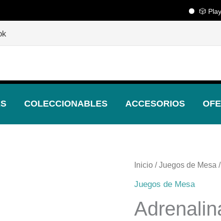
🎲 Playcenter
🎲
¡Descubre nuestras increíbles ofertas!
🎲
ok
ES
COLECCIONABLES
ACCESORIOS
OFE
Inicio
/
Juegos de Mesa
/
Juegos de Mesa
Adrenalin