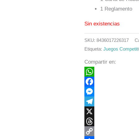
1 Reglamento
Sin existencias
SKU:
8436017226317
C
Etiqueta:
Juegos Competit
Compartir en:
WhatsApp
Facebook
Messenger
Telegram
X
Threads