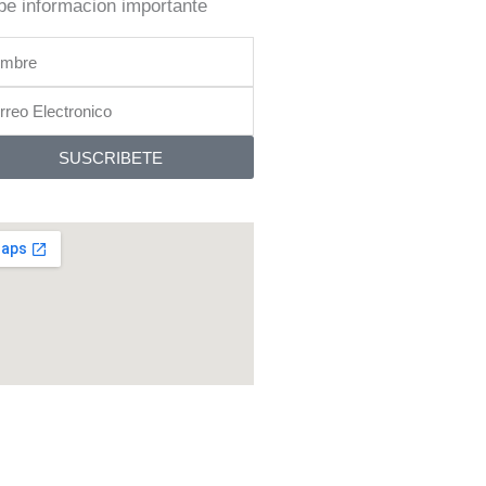
be informacion importante
bre
reo
tronico
SUSCRIBETE