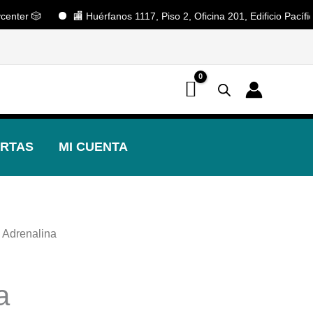
 🎲
🏬 Huérfanos 1117, Piso 2, Oficina 201, Edificio Pacífico. S
📢 ¡OFERTAS! 🔥
RTAS
MI CUENTA
 Adrenalina
a