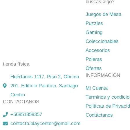
buscas algo?
Juegos de Mesa
El mejor Catálogo de Juegos de
Puzzles
Mesa: Catán, Córtex, Dixit, Exit y
Gaming
muchos más. Visita nuestra tienda
Coleccionables
física y on-line. Envíos en todo
Accesorios
Chile,
rápidos y seguros
.
Poleras
tienda física
Ofertas
INFORMACIÓN
Huérfanos 1117, Piso 2, Oficina
201, Edificio Pacifico. Santiago
Mi Cuenta
Centro
Términos y condici
CONTACTANOS
Politicas de Privaci
+56951859357
Contáctanos
contacto.playcenter@gmail.com