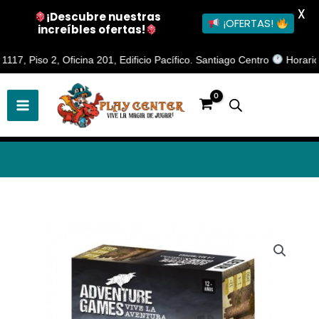
X
¡Descubre nuestras
¡OFERTAS!
increíbles ofertas!
Ir
iso 2, Oficina 201, Edificio Pacífico. Santiago Centro
Horario de At
al
contenido