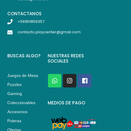
CONTACTANOS
+56951859357
contacto.playcenter@gmail.com
BUSCAS ALGO?
NUESTRAS REDES
SOCIALES
Juegos de Mesa
W
I
F
h
n
a
Puzzles
a
s
c
Gaming
t
t
e
s
a
b
MEDIOS DE PAGO
Coleccionables
a
g
o
Accesorios
p
r
o
p
a
k
Poleras
m
Ofertas