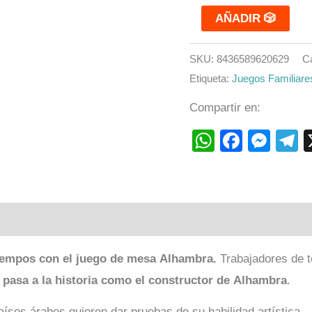
AÑADIR 🎲
SKU:
8436589620629
C
Etiqueta:
Juegos Familiare
Compartir en:
WhatsAp
Faceb
Mes
T
tiempos con el juego de mesa Alhambra.
Trabajadores de t
pasa a la historia como el constructor de
Alhambra
.
íses árabes quieren dar pruebas de su habilidad artística.