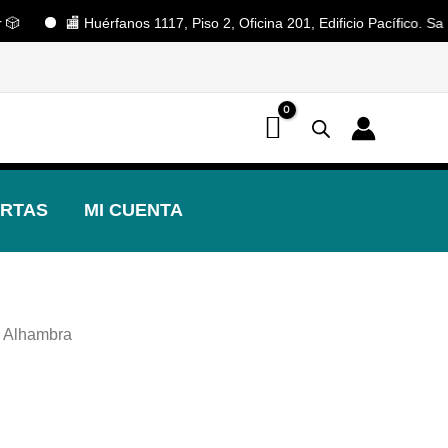
🏬 Huérfanos 1117, Piso 2, Oficina 201, Edificio Pacífico. Santiago 
📢 ¡OFERTAS! 🔥
RTAS
MI CUENTA
 Alhambra