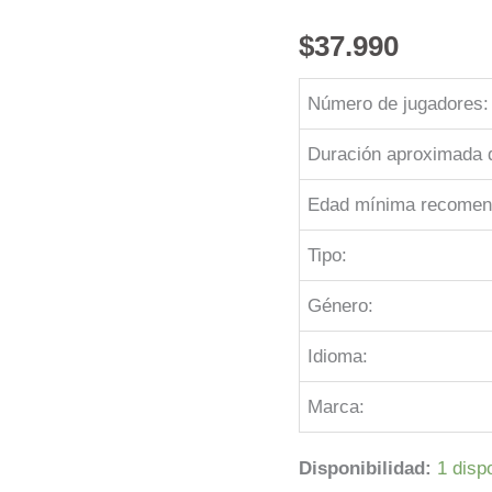
$
37.990
Número de jugadores:
Duración aproximada d
Edad mínima recomen
Tipo:
Género:
Idioma:
Marca:
Disponibilidad:
1 disp