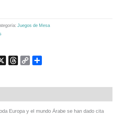
ategoría:
Juegos de Mesa
s
p
ook
senger
elegram
X
Threads
Copy
Compartir
Link
oda Europa y el mundo Árabe se han dado cita