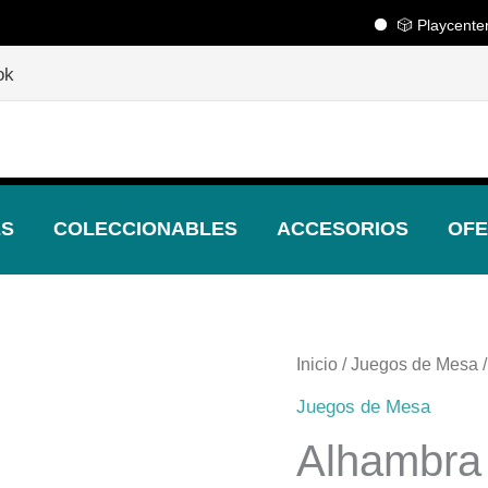
🎲 Playcenter 🎲
🎲
¡Descubre nuestras increíbles ofertas!
🎲
ok
ES
COLECCIONABLES
ACCESORIOS
OFE
Alhambra
Inicio
/
Juegos de Mesa
/
cantidad
Juegos de Mesa
Alhambra