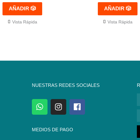
AÑADIR 🎲
AÑADIR 🎲
Vista Rápida
Vista Rápida
NUESTRAS REDES SOCIALES
R
N
W
I
F
h
n
a
C
a
s
c
E
t
t
e
MEDIOS DE PAGO
s
a
b