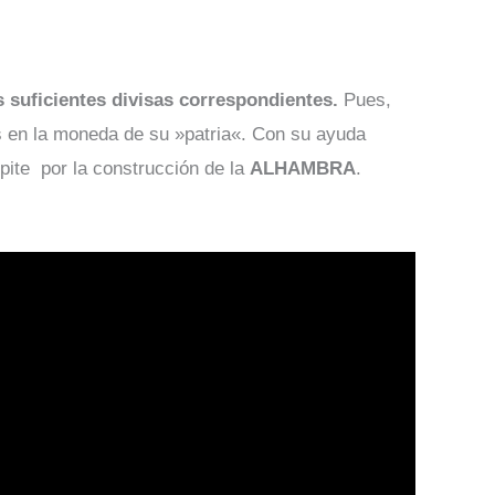
s suficientes divisas correspondientes.
Pues,
os en la moneda de su »patria«. Con su ayuda
ite por la construcción de la
ALHAMBRA
.