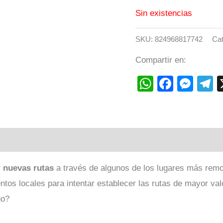
Sin existencias
SKU:
824968817742
Cat
Compartir en:
WhatsAp
Faceb
Mes
T
r
nuevas rutas
a través de algunos de los lugares más remo
tos locales para intentar establecer las rutas de mayor valo
go?