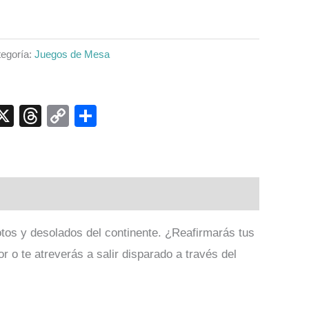
egoría:
Juegos de Mesa
p
ook
senger
elegram
X
Threads
Copy
Compartir
Link
tos y desolados del continente. ¿Reafirmarás tus
r o te atreverás a salir disparado a través del