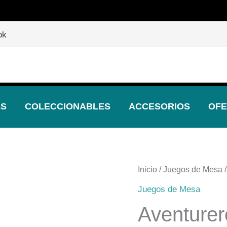
🎲
¡Descubre nuestras increíbles ofertas!
🎲
ok
ES
COLECCIONABLES
ACCESORIOS
OFE
Inicio
/
Juegos de Mesa
/
Juegos de Mesa
Aventurer