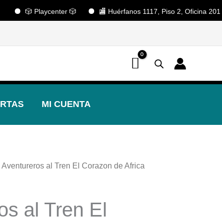
🎲 Playcenter 🎲
🏬 Huérfanos 1117, Piso 2, Oficina 201, Edifi
📢 ¡OFERTAS! 🔥
RTAS
MI CUENTA
 Aventureros al Tren El Corazon de Africa
os al Tren El