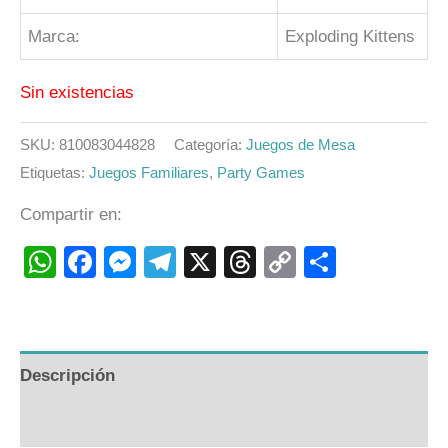
Marca:
Exploding Kittens
Sin existencias
SKU:
810083044828
Categoría:
Juegos de Mesa
Etiquetas:
Juegos Familiares
,
Party Games
Compartir en:
WhatsApp
Facebook
Messenger
Telegram
X
Threads
Copy
Compart
Link
Descripción
Valoraciones (0)