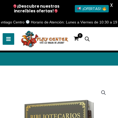
X
¡Descubre nuestras
¡OFERTAS!
increíbles ofertas!
Ir
iago Centro
Horario de Atención: Lunes a Viernes de 10:30 a 19:00 H
al
contenido