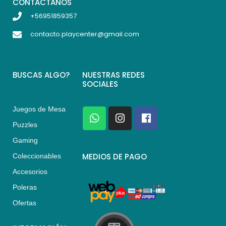
CONTACTANOS
+56951859357
contacto.playcenter@gmail.com
BUSCAS ALGO?
NUESTRAS REDES
SOCIALES
Juegos de Mesa
W
I
F
h
n
a
Puzzles
a
s
c
Gaming
t
t
e
s
a
b
MEDIOS DE PAGO
Coleccionables
a
g
o
Accesorios
p
r
o
p
a
k
Poleras
m
Ofertas