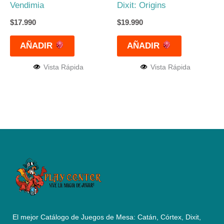
Vendimia
Dixit: Origins
$
17.990
$
19.990
AÑADIR
AÑADIR
Vista Rápida
Vista Rápida
El mejor Catálogo de Juegos de Mesa: Catán, Córtex, Dixit,