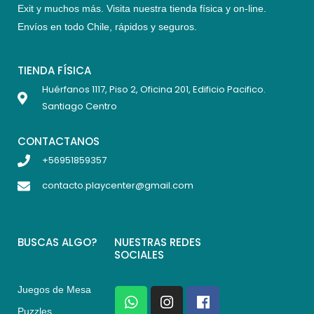
Exit y muchos más. Visita nuestra tienda física y on-line.
Envíos en todo Chile,
rápidos y seguros
.
TIENDA FÍSICA
Huérfanos 1117, Piso 2, Oficina 201, Edificio Pacifico.
Santiago Centro
CONTACTANOS
+56951859357
contacto.playcenter@gmail.com
BUSCAS ALGO?
NUESTRAS REDES
SOCIALES
Juegos de Mesa
W
I
F
h
n
a
Puzzles