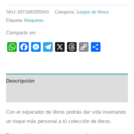
SKU:
6971683355043
Categoría:
Juegos de Mesa
Etiqueta:
Maquetas
Compartir en:
WhatsApp
Facebook
Messenger
Telegram
X
Threads
Copy
Compart
Link
Descripción
Valoraciones (0)
Con el separador de libros podrás dar vida insertando
un toque más personal a tú colección de libros.