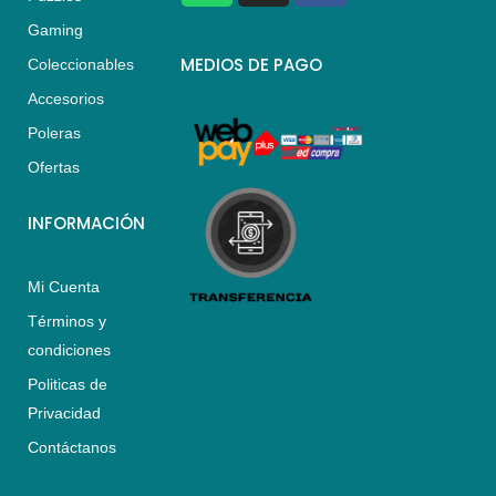
a
s
c
Gaming
t
t
e
s
a
b
MEDIOS DE PAGO
Coleccionables
a
g
o
Accesorios
p
r
o
p
a
k
Poleras
m
Ofertas
INFORMACIÓN
Mi Cuenta
Términos y
condiciones
Politicas de
Privacidad
Contáctanos