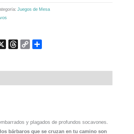
ategoría:
Juegos de Mesa
ivos
p
ook
senger
elegram
X
Threads
Copy
Compartir
Link
 embarrados y plagados de profundos socavones.
y los bárbaros que se cruzan en tu camino son