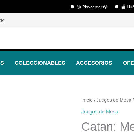
🎲 Playcenter 🎲
🏬 Huérfanos 1
🎲
¡Descubre nuestras increíbles ofertas!
🎲
ok
ES
COLECCIONABLES
ACCESORIOS
OFE
Inicio
/
Juegos de Mesa
/
Juegos de Mesa
Catan: Me