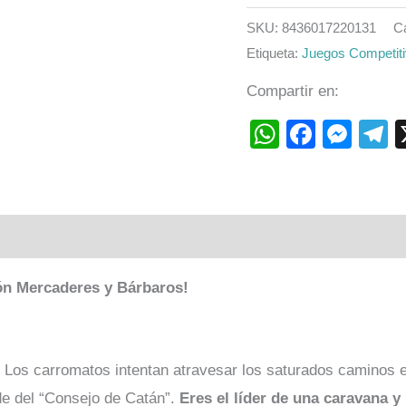
SKU:
8436017220131
C
Etiqueta:
Juegos Competit
Compartir en:
WhatsAp
Faceb
Mes
T
ón
Mercaderes y Bárbaro
s
!
Los carromatos intentan atravesar los saturados caminos
ede del “Consejo de Catán”.
Eres el líder de una caravana 