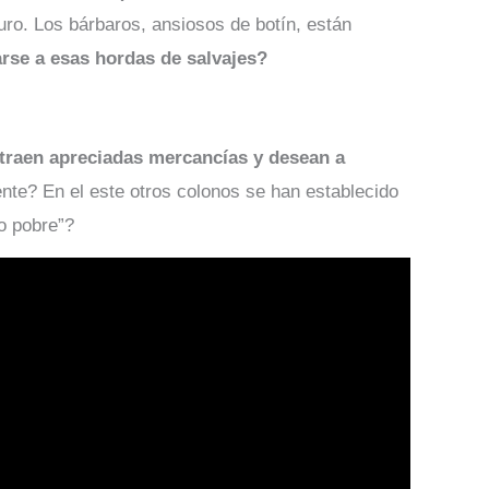
ro. Los bárbaros, ansiosos de botín, están
rse a esas hordas de salvajes?
raen apreciadas mercancías y desean a
nte? En el este otros colonos se han establecido
no pobre”?