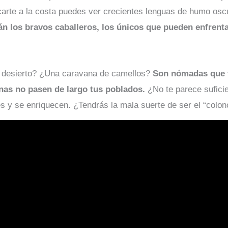
arte a la costa puedes ver crecientes lenguas de humo oscu
n los bravos caballeros, los únicos que pueden enfrenta
l desierto? ¿Una caravana de camellos?
Son nómadas que t
nas no pasen de largo tus poblados.
¿No te parece suficie
es y se enriquecen. ¿Tendrás la mala suerte de ser el “colo