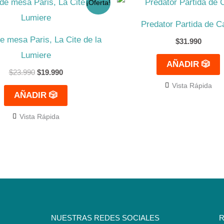
¡Oferta!
precio
precio
original
actual
Predator Partida de C
era:
es:
$23.990.
$19.990.
e mesa Paris, La Cite de la
$
31.990
Lumiere
AÑADIR 🎲
$
23.990
$
19.990
Vista Rápida
AÑADIR 🎲
Vista Rápida
NUESTRAS REDES SOCIALES
R