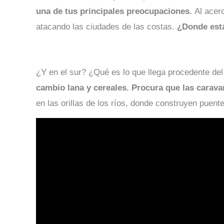
una de tus principales preocupaciones.
Al acerc
atacando las ciudades de las costas.
¿Donde está
¿Y en el sur? ¿Qué es lo que llega procedente de
cambio lana y cereales. Procura que las carava
en las orillas de los ríos, donde construyen puent