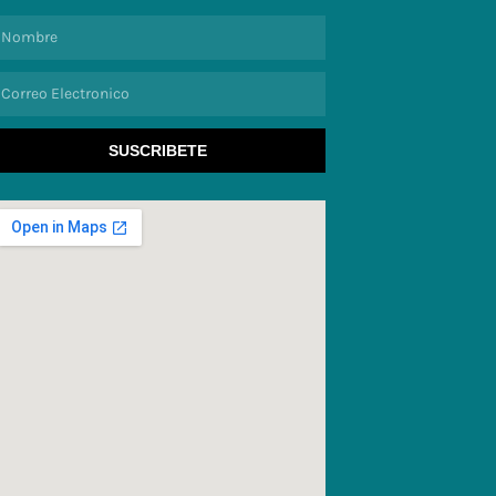
ombre
orreo
lectronico
SUSCRIBETE