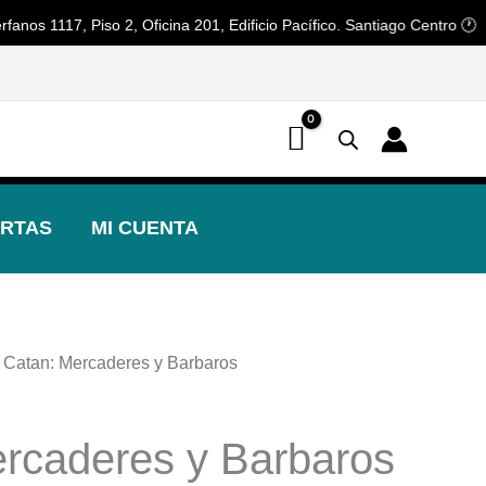
117, Piso 2, Oficina 201, Edificio Pacífico. Santiago Centro 🕐 Horario
📢 ¡OFERTAS! 🔥
RTAS
MI CUENTA
 Catan: Mercaderes y Barbaros
rcaderes y Barbaros