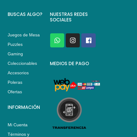
BUSCAS ALGO?
NUESTRAS REDES
SOCIALES
Juegos de Mesa
W
I
F
h
n
a
Puzzles
a
s
c
Gaming
t
t
e
s
a
b
MEDIOS DE PAGO
Coleccionables
a
g
o
Accesorios
p
r
o
p
a
k
Poleras
m
Ofertas
INFORMACIÓN
Mi Cuenta
Términos y