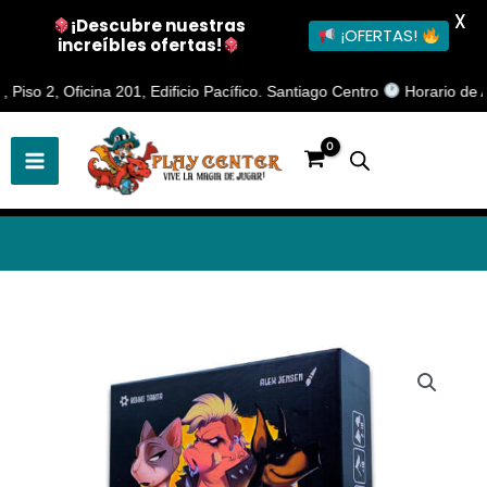
X
¡Descubre nuestras
¡OFERTAS!
increíbles ofertas!
Ir
 2, Oficina 201, Edificio Pacífico. Santiago Centro
Horario de Atenc
al
contenido
COUP
X
cantidad