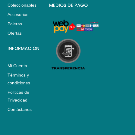
s
a
b
MEDIOS DE PAGO
Coleccionables
a
g
o
Accesorios
p
r
o
p
a
k
Poleras
m
Ofertas
INFORMACIÓN
Mi Cuenta
Términos y
condiciones
Politicas de
Privacidad
Contáctanos