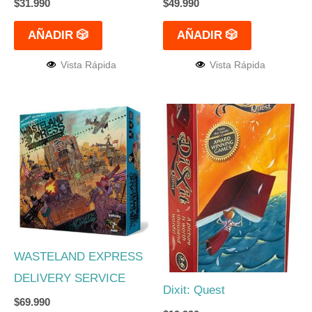
$
31.990
$
49.990
AÑADIR 🎲
AÑADIR 🎲
Vista Rápida
Vista Rápida
WASTELAND EXPRESS
DELIVERY SERVICE
Dixit: Quest
$
69.990