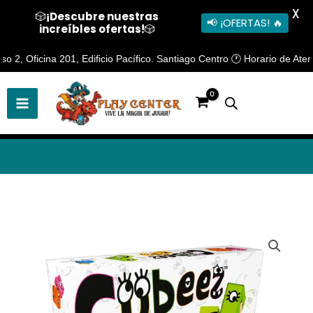
X
🎲
¡Descubre nuestras
📢 ¡OFERTAS! 🔥
increíbles ofertas!
🎲
Ir
 Oficina 201, Edificio Pacífico. Santiago Centro 🕐 Horario de Atenció
al
contenido