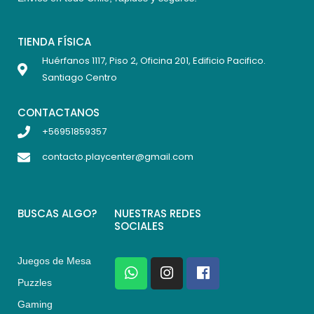
TIENDA FÍSICA
Huérfanos 1117, Piso 2, Oficina 201, Edificio Pacifico.
Santiago Centro
CONTACTANOS
+56951859357
contacto.playcenter@gmail.com
BUSCAS ALGO?
NUESTRAS REDES
SOCIALES
Juegos de Mesa
W
I
F
h
n
a
Puzzles
a
s
c
Gaming
t
t
e