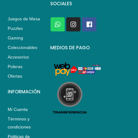
SOCIALES
Juegos de Mesa
W
I
F
h
n
a
Puzzles
a
s
c
Gaming
t
t
e
s
a
b
MEDIOS DE PAGO
Coleccionables
a
g
o
Accesorios
p
r
o
p
a
k
Poleras
m
Ofertas
INFORMACIÓN
Mi Cuenta
Términos y
condiciones
Politicas de