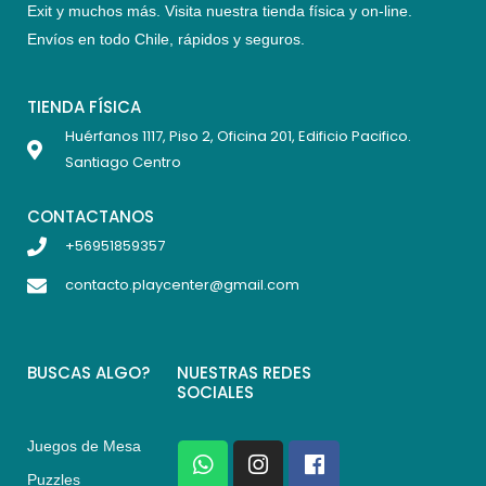
Exit y muchos más. Visita nuestra tienda física y on-line.
Envíos en todo Chile,
rápidos y seguros
.
TIENDA FÍSICA
Huérfanos 1117, Piso 2, Oficina 201, Edificio Pacifico.
Santiago Centro
CONTACTANOS
+56951859357
contacto.playcenter@gmail.com
BUSCAS ALGO?
NUESTRAS REDES
SOCIALES
Juegos de Mesa
W
I
F
h
n
a
Puzzles