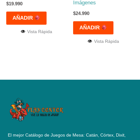
Imágenes
$
19.990
$
24.990
AÑADIR
AÑADIR
Vista Rápida
Vista Rápida
El mejor Catálogo de Juegos de Mesa: Catán, Córtex, Dixit,