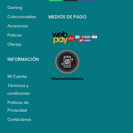
a
s
c
Gaming
t
t
e
s
a
b
MEDIOS DE PAGO
Coleccionables
a
g
o
Accesorios
p
r
o
p
a
k
Poleras
m
Ofertas
INFORMACIÓN
Mi Cuenta
Términos y
condiciones
Politicas de
Privacidad
Contáctanos