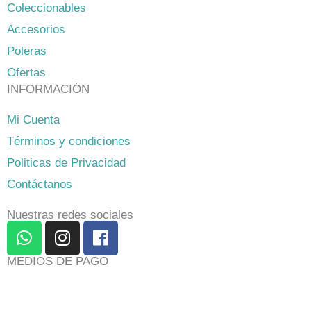
Coleccionables
Accesorios
Poleras
Ofertas
INFORMACIÓN
Mi Cuenta
Términos y condiciones
Politicas de Privacidad
Contáctanos
Nuestras redes sociales
W
I
F
h
n
a
a
s
c
MEDIOS DE PAGO
t
t
e
s
a
b