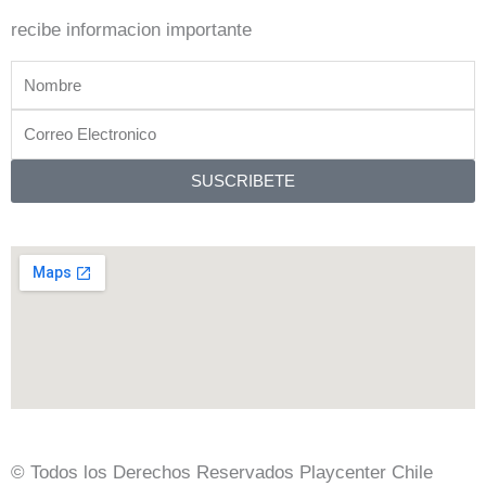
a
g
o
p
r
o
recibe informacion importante
p
a
k
Nombre
m
Correo
Electronico
SUSCRIBETE
© Todos los Derechos Reservados Playcenter Chile