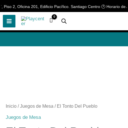
Ir
iso 2, Oficina 201, Edificio Pacífico. Santiago Centro 🕐 Horario de At
🎲
¡Descubre nuestras increíbles
📢 ¡OFERTAS! 🔥
ofertas!
🎲
al
contenido
Inicio
/
Juegos de Mesa
/ El Tonto Del Pueblo
Juegos de Mesa