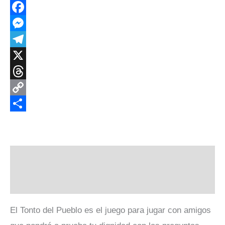
WhatsApp
Facebook
Messenger
Telegram
X
Threads
Copy
Link
Compartir
Descripción
Valoraciones (0)
El Tonto del Pueblo es el juego para jugar con amigos