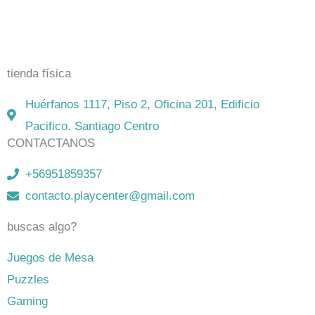
El mejor Catálogo de Juegos de Mesa: Catán, Córtex,
Dixit, Exit y muchos más. Visita nuestra tienda física y
on-line. Envíos en todo Chile,
rápidos y seguros
.
tienda física
Huérfanos 1117, Piso 2, Oficina 201, Edificio
Pacifico. Santiago Centro
CONTACTANOS
+56951859357
contacto.playcenter@gmail.com
buscas algo?
Juegos de Mesa
Puzzles
Gaming