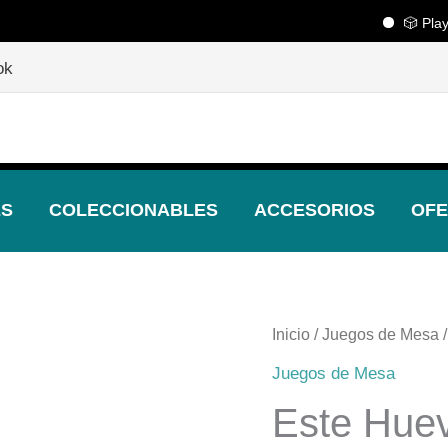
🎲 Playcenter
🎲
¡Descubre nuestras increíbles ofertas!
🎲
ok
ES
COLECCIONABLES
ACCESORIOS
OFE
Este
Inicio
/
Juegos de Mesa
/
Huevito
Juegos de Mesa
Quiere
Este Huev
Sal