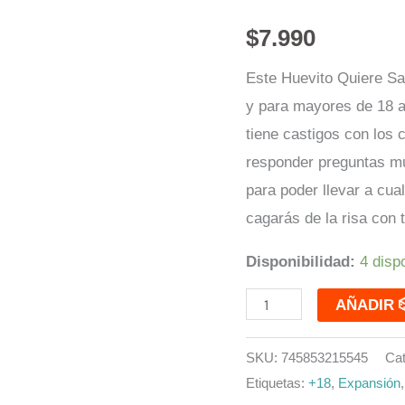
cantidad
$
7.990
Este Huevito Quiere Sa
y para mayores de 18 a
tiene castigos con los 
responder preguntas mu
para poder llevar a cual
cagarás de la risa con
Disponibilidad:
4 disp
AÑA
SKU:
745853215545
Cat
Etiquetas:
+18
,
Expansión