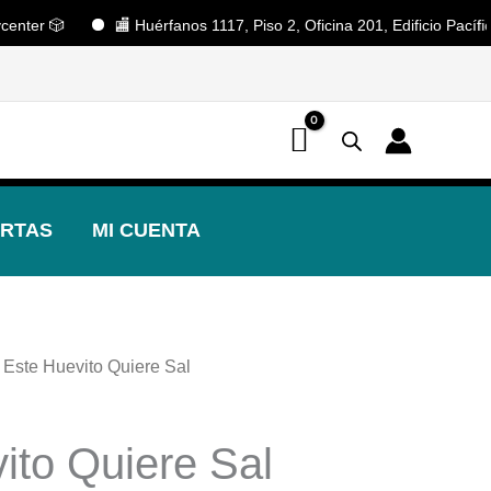
 🎲
🏬 Huérfanos 1117, Piso 2, Oficina 201, Edificio Pacífico. S
📢 ¡OFERTAS! 🔥
RTAS
MI CUENTA
 Este Huevito Quiere Sal
ito Quiere Sal