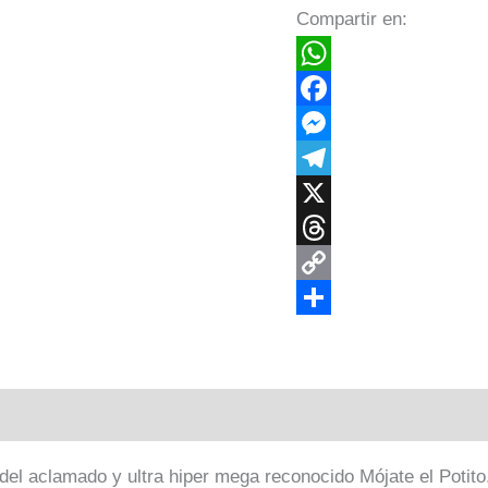
Compartir en:
WhatsApp
Facebook
Messenger
Telegram
X
Threads
Copy
Link
Compartir
del aclamado y ultra hiper mega reconocido Mójate el Potito