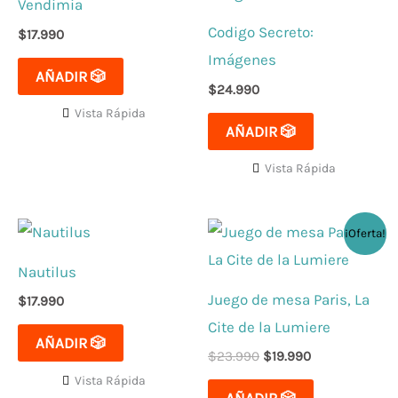
Vendimia
Codigo Secreto:
$
17.990
Imágenes
AÑADIR 🎲
$
24.990
Vista Rápida
AÑADIR 🎲
Vista Rápida
El
El
¡Oferta!
precio
precio
original
actual
Nautilus
era:
es:
$23.990.
$19.990.
Juego de mesa Paris, La
$
17.990
Cite de la Lumiere
AÑADIR 🎲
$
23.990
$
19.990
Vista Rápida