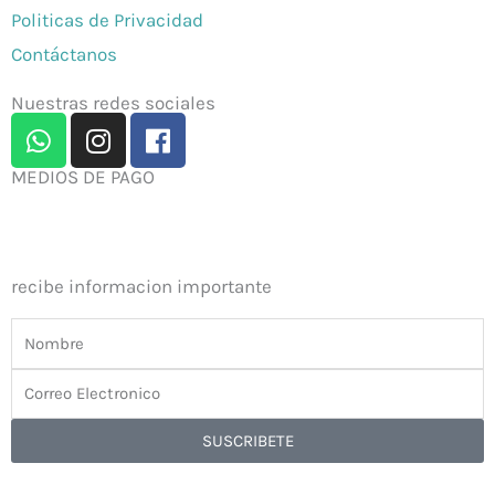
Politicas de Privacidad
Contáctanos
Nuestras redes sociales
W
I
F
h
n
a
a
s
c
MEDIOS DE PAGO
t
t
e
s
a
b
a
g
o
recibe informacion importante
p
r
o
p
a
k
Nombre
m
Correo
Electronico
SUSCRIBETE