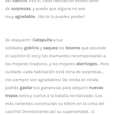
del
castillo
. Eso sí, cada habitación estará llena
de
sorpresas
, y puede que alguna no sea
muy
agradable
… ¡No te lo puedes perder!
¡Al ataquerrr! ¡
Catapulta
a tus
soldados
goblins
y
saquea
los
tesoros
que esconde
el castillo! El oro y los diamantes recompensarán a
los mejores tiradores, y los mejores
aterrizajes
… Pero
cuidado: cada habitación está llena de sorpresas…
¡no siempre son agradables! De ronda en ronda
podrás
gastar
tus ganancias para adquirir
nuevas
tropas
extra y vuelve a la batalla revitalizado. ¡Los
más valientes construirán su tótem en la cima del
castillo! Demostrando así su superioridad… si