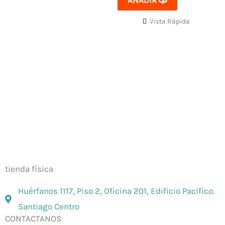
AÑADIR 🎲
Vista Rápida
El mejor Catálogo de Juegos de Mesa: Catán, Córtex,
Dixit, Exit y muchos más. Visita nuestra tienda física y
on-line. Envíos en todo Chile,
rápidos y seguros
.
tienda física
Huérfanos 1117, Piso 2, Oficina 201, Edificio Pacifico.
Santiago Centro
CONTACTANOS