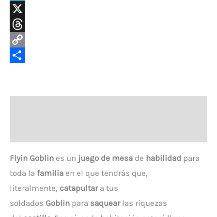
Telegram
X
Threads
Copy
Link
Compartir
Descripción
Valoraciones (0)
Flyin Goblin
es un
juego de mesa
de
habilidad
para
toda la
familia
en el que tendrás que,
literalmente,
catapultar
a tus
soldados
Goblin
para
saquear
las riquezas