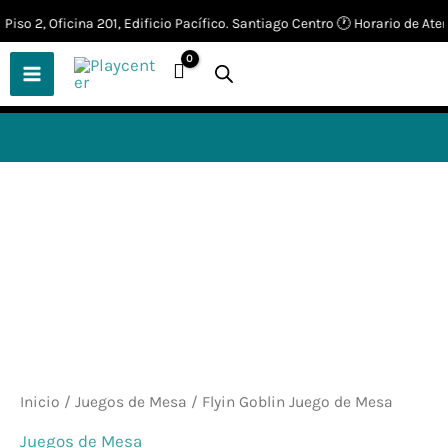
Ir
iso 2, Oficina 201, Edificio Pacífico. Santiago Centro 🕐 Horario de Atenci
🎲
¡Descubre nuestras increíbles
📢 ¡OFERTAS! 🔥
ofertas!
🎲
al
contenido
Inicio
/
Juegos de Mesa
/ Flyin Goblin Juego de Mesa
Juegos de Mesa