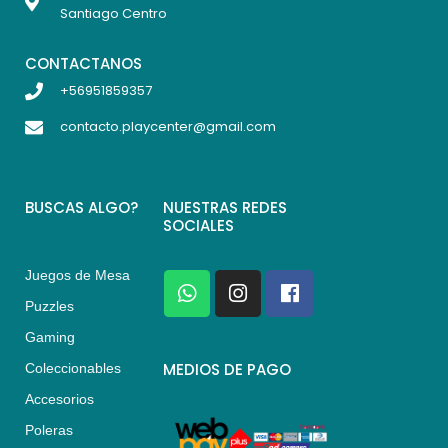
Santiago Centro
CONTACTANOS
+56951859357
contacto.playcenter@gmail.com
BUSCAS ALGO?
NUESTRAS REDES
SOCIALES
Juegos de Mesa
W
I
F
h
n
a
Puzzles
a
s
c
Gaming
t
t
e
s
a
b
MEDIOS DE PAGO
Coleccionables
a
g
o
Accesorios
p
r
o
p
a
k
Poleras
m