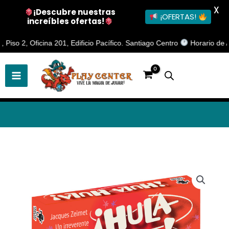
X
¡Descubre nuestras
¡OFERTAS!
increíbles ofertas!
Ir
 2, Oficina 201, Edificio Pacífico. Santiago Centro
Horario de Atenci
al
contenido
Hula
Hula
Juego
de